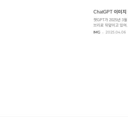
2D/3D를 모두 하는 
니까, 지시할 때 '3D
ChatGPT 이미지 
같은데, 이 경우는 인
이기도 해. 아트토이 
챗GPT가 2025년 
브리로 뒤덮이고 있어.
용을 글을 남겨. 최근
IMG
2025.04.06
서 파악한 내용은 다음과
자주 바뀌어. 이건 잘 
수도 있어. (가급적 
제약이 있긴 함- 공식
의 이미지를 생성할 수