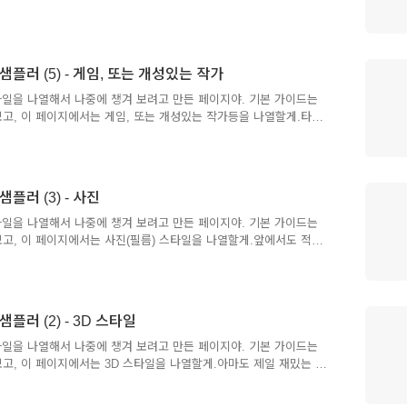
넓어. 그런데 노리타케나 요시타케 신스케의 경우는, 낙서와 구분하
다. 디테일이 없다. 구분이 안된다 등의 이유로 '스타일'로서 정의하지
리는 정말 많이 쓰는데, '미야자키 하야오'로 접근하면 약간 더 수채화
어. '지브리'가 조금 단순하고 상업적인 느낌이라면, '하야오'는 공들
 샘플러 (5) - 게임, 또는 개성있는 작가
디즈니의 경우는 2D인지 3D인지 명확하게 말해줘야 해.내가 챗GPT라
합해서 특정 작가를 흉내낸다는 게 쉬운 일은 아닌 것 같아..
타일을 나열해서 나중에 챙겨 보려고 만든 페이지야. 기본 가이드는
보고, 이 페이지에서는 게임, 또는 개성있는 작가등을 나열할게.타이
할까를 고민했는데, 사실 정리하려는 방향은 '특이한 스타일을 가진
팀 버튼과 아케인을 제외하면, 저 이미지가 맞는 건지 아닌지도 잘 모
러너는 '사람들이 많이 쓰는 스타일'이라는 얘기에 해보기는 했는데,
지 나도 모르겠음. 오염이 있었나봐. ... 일곱 개로 카테고리를 나
샘플러 (3) - 사진
이네. 웨스 앤더슨은 대칭이라는 특징을 잘 살렸고, 그만의 소품 스
륭하게 바꾼 것 같아. 뫼비우스와 엘든링, HR기거도 본연의 스타일
타일을 나열해서 나중에 챙겨 보려고 만든 페이지야. 기본 가이드는
보고, 이 페이지에서는 사진(필름) 스타일을 나열할게.앞에서도 적었
쉽지 않아. 인물을 표현할 때는 '초광각' 같은 거라든가 '부감'등이
필름이나 노출값은 잘 먹히는 편이야, 심지어 색수차(RGB 색상이 따
현도 잘 돼. 단순하게 필름 스타일을 변형할 수도 있고, 노출값을 조
리우드 스타일'처럼 필름과 스타일과 인물의 분장까지 바꾸는 경우도
샘플러 (2) - 3D 스타일
망원 등 렌즈에 따른 다양함은 표현력이 약해.카메라의 각도를 바꾸
하는 편이야. 많은 이미지를 학습한 쪽으로 이미지를 만들다 보니,
타일을 나열해서 나중에 챙겨 보려고 만든 페이지야. 기본 가이드는
보고, 이 페이지에서는 3D 스타일을 나열할게.아마도 제일 재밌는 게
 용어와 촬영/조명 용어를 쓰면 더 재밌게 바꿀 수도 있어. 그것도 나
회사 이름을 붙여도 되고, 캐릭터의 이름을 붙여도 돼. 그런데,