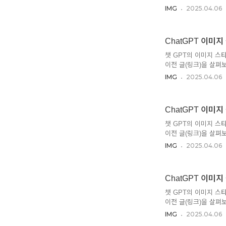
많은데, 범위는 정말 
IMG
2025.04.06
기 어렵다. 만들기 쉽
않고 있다고 해. 지브
적인 질감을 얻을 수 있
ChatGPT 이미지
인 수제 느낌을 내. 
도, 여러 키워드를 조
챗 GPT의 이미지 스
이전 글(링크)을 살펴
틀을 어떻게 만들어야 
IMG
2025.04.06
작가나 게임' 정도야.
르겠어^^. 블레이드 
저게 왜 블레이드 러너인
ChatGPT 이미지 
눠놨는데, 기준이 엉망
타일이나 벽지 등을 훌
챗 GPT의 이미지 스
을 ..
이전 글(링크)을 살펴
지만, 광학적인 조절이 
IMG
2025.04.06
잘 안먹혀. 그 대신 
로 분리되는 현상) 표
절할 수도 있어. '헐
ChatGPT 이미지 
있어. 생각보다 광각-
는 것에 인색하게 반응
챗 GPT의 이미지 스
특..
이전 글(링크)을 살펴
3D일 거야. 이건 3D
IMG
2025.04.06
중에 다시 정리할게. 