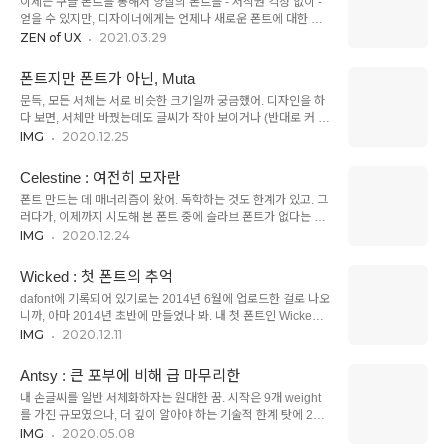
이제는 구글 폰트를 통해서 양질의 폰트를 - 저작권 걱정 없이 -
여기서 공짜로 서체를 배포하더라구. 서체가 괜찮아서 기록/공유
얻을 수 있지만, 디자이너에게는 언제나 새로운 폰트에 대한 갈
하려 해. https://anrt-nancy.fr/fr/fonts/#chaumont-script
증이 있게 마련이지. 아무래도 구글 폰트는 저작권 및 배포 문제
ZEN of UX
2021.03.29
ANRT Atelier national de recherche typographique anrt-
를 해결해서 가져오느라 시간도 좀 걸리고, 범용성을 기준으로
nancy.fr 쇼몽, 배..
선별하기 때문에 트렌드를 반영하긴 어려워. 트렌드를 반영하는
폰트지만 폰트가 아닌, Muta
무료 폰트를 찾느라 dafont나 fontsquirrel을 찾는 것도 한 방법
문득, 모든 서체는 서로 비슷한 크기일까 궁금했어. 디자인을 하
이겠지만, 워낙 퀄리티가 떨어지는 아이들이 많아서 모래밭에서
다 보면, 서체만 바꿨는데도 글씨가 작아 보이거나 (반대로 커 보
바늘 찾는 느낌이고, 찾더라도 저작권이 깨끗하게 해결되었는지
이거나) 행간도 달라 보이거든. UPM이라고 - Unit per Metrics
IMG
2020.12.25
자세히 살펴봐야 하지. (물론 베스트는 현질 ^^) 그런데 최근에
란 뜻인데, 폰트는 일반적으로 1000x1000px의 박스를 적절한
fontshare라는 서비스가 런칭을 했어. Indian Type Foundry
비율로 나누어서 폰트를 배치하는데, 이 영역을 수직으로 나누는
(ITF) 사에서 만든 서비스이고, 상업/비상업적인 모든..
Celestine : 여전히 모자란
방식이 다르면 서체의 규모가 달라 보여. 전통적으로 쓰이는 몇
폰트 만드는 데 매너리즘이 왔어. 독학하는 것도 한계가 있고. 그
개의 비율이 있지만, 아무래도 높이 분배가 서체의 캐릭터에 직
러다가, 이제까지 시도해 본 폰트 중에 슬라브 폰트가 없다는 걸
접적으로 영향을 주기 때문에, 어쩔 수 없이 모든 서체의 UPM
깨달았어. 세리프는 내 능력에 너무 어렵지만, 슬라브라면 가능
IMG
2020.12.24
분할이 약간씩 다르게 되지. 이게 우리 분야에서 어떤 영향을 끼
할 것도 같았지. 산세리프 폰트에 획만 더 추가하면 되는 거라고
치냐면 - 각 디바이스, OS마다 서체를 다르게 출력하기 때문이
단순하게 생각했던 거야. 아무래도, 없어도 되는 자리에 슬라브
야. 애초에 서체를 embed 하면 문제없겠지만, 용량 문제도 있..
Wicked : 첫 폰트의 추억
를 두게 되니까, 커닝 등 간격이 애매해질 수밖에 없지. 슬라브라
dafont에 기록되어 있기로는 2014년 6월에 업로드한 걸로 나오
는 폰트 문화 자체가 내게 익숙하지 않아서, 슬라브를 더하는 행
니까, 아마 2014년 초반에 만들었나 봐. 내 첫 폰트인 Wicked를
위가 피상적이 될 수밖에 없었던 것 같아. 슬라브를 놓은 위치는
소개할까 해. 지금도 폰트에 대한 지식이 일천하긴 하지만, 당시
IMG
2020.12.11
가급적 서체의 안쪽으로 두는 게 안전할 것 같았는데, 그러다 보
는 정말 아무것도 모르던 시절이었어. 폰트랩(Fontlab)이라는
니 더 이상해 보여서, e, q, D 등의 슬라브를 바깥으로 향하게 했
프로그램으로 폰트를 만든다더라~ 하는 소문만 듣고, 맨 땅에 헤
어. e의 가운데 획을 길게 뽑은 건 억지 같기도 했지만, q와 D는
Antsy : 큰 포부에 비해 급 마무리한
딩하듯 이것저것 만져보던 시절이었지. 다행히 이런저런 그래픽
일반..
내 손글씨를 일반 서체화하자는 원대한 꿈. 시작은 9개 weight
툴을 써 본 짬이 있기에 적응하는 데에는 큰 어려움이 없었지만,
를 가진 규모였으나, 더 깊이 알아야 하는 기술적 한계 탓에 2개
폰트 자체에 대한 감각이 없으니까 테크닉은 크게 중요하지 않더
의 폰트만 런칭. 내 손글씨와 얼마나 닮았는지는... 다른 사람들
IMG
2020.05.08
라구. 나는 항상 '나음보다 다름'이라, 특이한 걸 만들어 보고 싶