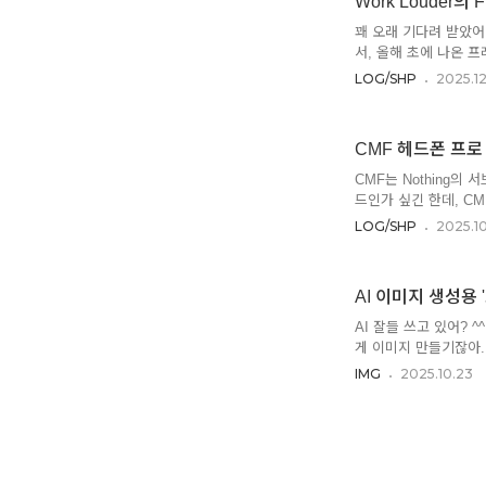
Work Louder의 F
었어. (음. 귀찮은데
딱히 총괄하는 헤드도 
꽤 오래 기다려 받았어
서, 올해 초에 나온 
만 원 초반대. 만듦새
LOG/SHP
2025.12
Work Louder라는
분이 좋았어. 유선 모
게 유선의 불편함이었기
CMF 헤드폰 프로 
완제품 키보드와 40개
기본으로 꽂혀있음)Inp
CMF는 Nothing의 
드인가 싶긴 한데, CM
두 개 (폰 하나, 이어
LOG/SHP
2025.1
는 이 헤드폰에도 그대
새는 가격대비 최고야.
것도 예쁘더라) 사진보
AI 이미지 생성용 
싶어. 검은색 머리카락 
대두 샷. 설계 실수?이
AI 잘들 쓰고 있어?
게 이미지 만들기잖아.
빨리 발전해서 이제는 
IMG
2025.10.23
도 약간의 기술적인 용
나 사진 분야에서 쓰는
기 좋아.제일 많이 쓰는 
인데, 콘트라스트가 강
어. 두번째는 3D에서 SSS