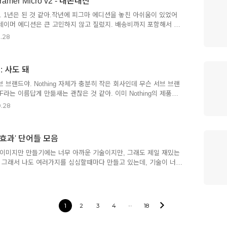
ramer Micro v2 - 내돈내산
)넓은 부스를 분양받아서 세 자회사가 나눠 써야 하는 상황이더라구.
없어서 논의가 꽤 피상적으로 흘러갔어. AI 이미지만 만들던 내가,..
. 1년은 된 것 같아.작년에 피그마 에디션을 놓친 아쉬움이 있었어
프레이머 에디션은 큰 고민하지 않고 질렀지. 배송비까지 포함해서 20
 이쁘고, GUI도 이쁘고, 좋아 보여서 오랫동안 눈팅중이었거든.
.28
 회사에 대한 그동안의 관심도 있었기 때문에 처음 받았을 때는 정말 기
델은 30불 정도 더 싼데, 기계식 키보드를 쓴 이후로 가장 아쉬웠던
 때문에, 이번에는 약간 돈이 더 들더라도 블루투스 모델을 샀지.
: 사도 돼
 정도의 아이콘이 그려진 키캡을 따로 줘. (본체에는 민무늬 키캡이
ut 이라는 자체 앱을 통해서 세팅을 하는데, 처음엔 유선으로 ..
서브 브랜드야. Nothing 자체가 충분히 작은 회사인데 무슨 서브 브랜
F라는 이름답게 만듦새는 괜찮은 것 같아. 이미 Nothing의 제품을
폰 하나) 쓰고 있는 중인데, 이 브랜드의 언더독 성향이 - 오늘 소개하
0.28
로 적용된 것 같아.가격 대비 훌륭함크게 봐도 굴욕 없는 외모, 만듦
 다크 그레이만 캡 부분이 무광이라는데, 밝은 색상은 유광이래. (그
다 실제로 보면 더 어두운 색이지만, 조금만 더 진했으면 어땠을까
'효과' 단어들 모음
위에 얹어지면 밝게 보이는, 실제로는 #444444 정도의 느낌이야.
게... 설계가 좀 잘못됐어. 이어컵 부분..
 ^^이미지만 만들기에는 너무 아까운 기술이지만, 그래도 제일 재밌는
 그래서 나도 여러가지를 심심할때마다 만들고 있는데, 기술이 너무
전문적인 지식이 없어도 쉽게 원하는 걸 만들 수 있는 것 같아. 그래
어를 프롬프트에 섞어주면 대화가 잘 통하더라구. 그래서 3D 분야
 용어를 좀 모아봤어. 디테일을 살리는 데 쉽고 직관적으로 사용하
것 중에 하나가 specular highlight. 소위 물광 피부를 만드는 느낌
1
2
3
4
···
18
한 '빛의 점'을 만들어 주기 때문에 디테일이 높아 보이는 장점이 있
라고 부르는, subsurface scatteri..