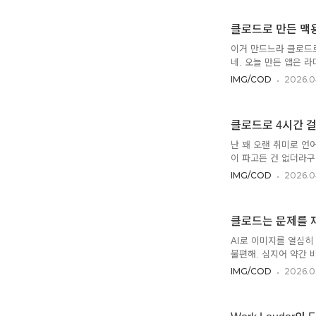
가 연 단위로 업데이트
거의 주단위로 뉴스가 
클로드로 만든 맥용 
게 정말 의미있는 걸까
데 말이지. ^^클로드 
이거 만드느라 클로드로
네. 오늘 만든 앱은 라
야. 그래도 저번 주에
IMG/COD
2026.0
아무래도 내가 모르는 
러를 내더라구. 나는 
를 갖고 있으면 좋아.
클로드로 4시간 걸린
대충 흘려듣기 어려워
주기도 해. 오디오북도
난 꽤 오랜 취미로 언
듣..
이 파고든 건 없더라구.
TestDaF 등등의 시
IMG/COD
2026.0
려고 올해 1월부터 한
회사 일, 가족 일에 
했어. 어라? 갑자기 시
클로드는 문제를 
만들어보자 하고 맥용 
랐어.간단한 몇 번의 의
AI로 이미지를 열심히
불편해. 심지어 약간 
멀미를 해결하고 싶어서
IMG/COD
2026.0
조금 해소가 되지 않을까
결책은 아니었지. AI
없어서, 이것저것 공부