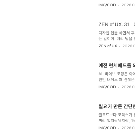
견디는 편이라서 말이지
IMG/COD
2026.0
각에 webp를 자주 
야. 무료인데다 사용성
일 포맷을 다 바꿔주는데
ZEN of UX. 3
아. 그래서 간단히 맥용
PNBP.요즘은 뭐든 조
디자인 업을 하면서 후
는 말이야. 미리 답을
자연스럽게 너를 유도하
ZEN of UX
2026.0
로 디자인을 하든 일정
사람이 인정할 수 있는 
히 Possible 하다
예전 런치패드를 되살
거지. 나랑 일해 본 
로 그리면 위와 같아.
AI, 바이브 코딩은 
인인 내게도 꽤 괜찮은 
런치패드를 복원?한 런치패
IMG/COD
2026.0
은 06 GOLP.이번 
치패드를 만들어줘"라고
응 안됨. ㅎㅎ. 문제
필요가 만든 간단한 
이며 배경은 단색... 
어. 확실히 디자이너는
클로드보다 코덱스가 용
끼리 엎치락뒤치락, 1
'우리 인공지능은 이제
IMG/COD
2026.0
GPT가 '우리 성적표