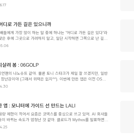
. 역지사지. 내가 만드는 것이 조금이라도 쾌적했으면 좋겠다는 생
6.17
사용해. 그동안은 웹사이트를 이용했어. 뭐든지 변환해 주는 웹사이트
도 괜찮아서 별생각 없이 이 사이트를 자주 이용했어. 오만가지 파
, 정작 나는 png를 webp로만 바꿀 뿐 다른 변환은 안 해본 것 같
1 - 어디로 가든 길은 있으니까
 데스크탑 앱을 만들어보기로 했어. 이름은 PNG + WEBP =
금 불편하면 앱을 만드는 것 같아. 최근엔 토렌트 앱도 만들어..
배들에게 가장 많이 하는 말 중에 하나는 ”어디로 가든 길은 있다”라
 찾은 후에 그곳으로 가려하지 말고, 일단 시작하면 그쪽으로 난 길이
리라는 게 내 기본적인 일의 태도거든. 실제로 나는, 어떤 방향으
5.06
 수준 이상의 답은 항상 여러 개 존재한다고 생각하는 편이야. 많은
'정답(들)'같은 건 어느 정도 정해져 있겠지만, 다른 여러 답도 충분
는 것, 그리고 가끔은 그런 답이 기대보다 더 큰 가치를 얻을 수도 있다는
려 봄 : 06GOLP
사람 중에서 내가 이 말하는 것 안 들어본 사람 없을걸?이를 모식적으
결과물은 크게 세 가지로 나뉜다고 생각하는데, 가장 정..
아이언맨의 나노슈트 같아. 물론 토니 스타크가 제일 잘 쓰겠지만, 일반
장난감이야 (그래서 위력은 없지^^). 이번에 만든 앱은 이전 OS의
드 앱이야. 굳 올 런치패드(Good Old LaunchPad), 하여 이름
4.30
앱도 구조 세팅은 너무나 허망하게 빨리 끝났어. "이전 OS 스타일의 런
 입력하니, 런치패드를 5분 만에 만들어주네. 아직도 이 속도는 적
는 좌우 플리킹이 안되고, 앱 크기와 폴더 디자인의 조악하고 비일관적
앱 : 모니터에 가이드 선 만드는 LALI
UX를 세밀하게 다듬고 디자인을 다듬는 데 든 시간이 10배는 더 들었
 성가신 존재라고 생각해(자학).역시나 나..
량 제한이 적어서 요즘은 코덱스를 중심으로 쓰고 있어. AI 회사들
등이 바뀌는 속도가 엄청난 것 같아. 클로드가 Mythos를 발표하면서
 위험한 수준이다'라고 호들갑을 떤 게 저번 주였는데, 이번 주에는
4.25
가 더 좋네?'라며 새로운 버전을 발표했어.재작년에는 AI 업계의 뉴스