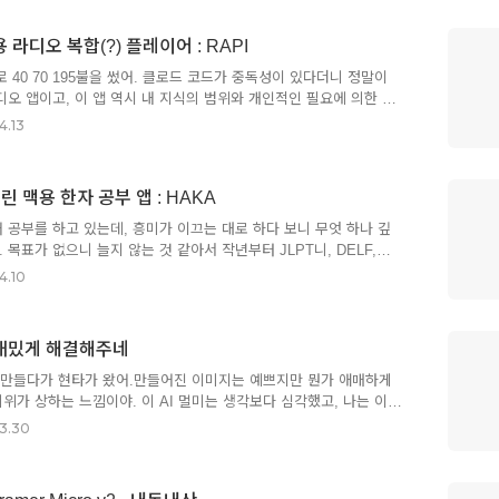
 됐었고, 작년까지만 해도 월 단위로 뉴스가 떴는데, 올해 2월부터는
발표되는 느낌이야. 그것도 매번 엄청난 파괴력으로. AI를 공부하는
라디오 복합(?) 플레이어 : RAPI
? 한 2~3년만 지나면 누구나 자연어로 마법을 부릴 수 있을 것 같은
코드를 맛본 이후로, 요즘은 한 주에 하나씩 앱을 만드는..
 40 70 195불을 썼어. 클로드 코드가 중독성이 있다더니 정말이
디오 앱이고, 이 앱 역시 내 지식의 범위와 개인적인 필요에 의한 거
 만든 앱 HAKA보다는 조금 더 미지의 영역까지 손을 뻗어 봤는데,
4.13
부분이 있다 보니 그만큼 어설픈 지시를 했고, 그만큼 클로드도 에
업무 중에 일정 정도의 소음이 필요해. 그리고 그게 약간의 내러티브
하지만, 회사의 주변 사람들이 하는 이야기는 대부분 업무 얘기니까
 맥용 한자 공부 앱 : HAKA
서 집중하게 되고, 음악은 지나치게 몰입하게 되어서 작업에 영향을
 시도해 봤는데, 그건 완전 "이야기"라서, 내용을 놓치면 다시 돌려
어 공부를 하고 있는데, 흥미가 이끄는 대로 하다 보니 무엇 하나 깊
 목표가 없으니 늘지 않는 것 같아서 작년부터 JLPT니, DELF,
험을 볼 궁리를 하고 있는데, 우선 제일 쉬운(?) 한자 3급을 먼저 따보
4.10
자를 공부중이야. 하지만 회사원이 각 잡고 공부하는 게 어디 쉽나.
밀려서 대충대충 하고 있지.그런데 오늘은 회사를 좀 일찍 마치고 귀가
간이 생겼네? ^^클로드를 켜서 "한자를 평소에 익힐 수 있는 앱"을
재밌게 해결해주네
네이티브 앱을 만들어 보았는데... 허망하리만큼 쉽고 단순해서 놀
견 교환으로 MVP를 완료한 게 20분, 로컬로 만들..
 만들다가 현타가 왔어.만들어진 이미지는 예쁘지만 뭔가 애매하게
비위가 상하는 느낌이야. 이 AI 멀미는 생각보다 심각했고, 나는 이
 20년만에 카메라도 샀어. 조금 정밀한, 제대로 된 이미지를 보면
3.30
 싶었거든. AI 멀미는 카메라 덕에 좀 나았어. 하지만, 완전한 해
는 업무에서는 어쨌든 계속 써야 하는 도구잖아. 완전히 멀어질 수도
하던 중에... 우리 회사에서 박람회에 참가하게 되었다는 뉴스를 들