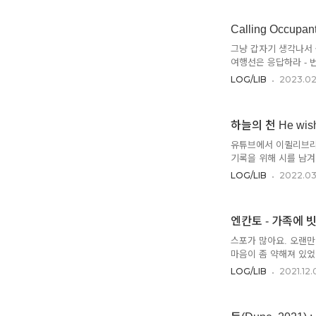
가 진행되면서도 계속 
시리즈는 계속 (꽤 탐
Calling Occupants
상이 있었기 때문이야.
지, 장르 영화 역사 전
그냥 갑자기 생각나서 올
여행선은 응답하라 - 
보내고, 또 우주의 누군
LOG/LIB
2023.02
Carpenters의 노래
리지 못하는 것 같아.
내서'같은 느낌도 나면
하늘의 천 He wishes
이) 비틀즈같은 클래식
... 그런 무언가의 정서
유튜브에서 이퀼리브리
기록을 위해 시를 남겨
'하늘의 천'이란 시인
LOG/LIB
2022.03
좋더라구. 영어를 잘 몰라서
하늘의 천 Had I the hea
light 내게 금빛과 은빛으
엔칸토 - 가족에 
cloths Of night and li
스포가 많아요. 오랜만
마음이 좀 약해져 있었
처럼 분석적으로 영화
LOG/LIB
2021.12.
라는 게 무서운 것 같아
면서, 감정과는 관계없
랑은 다르겠구나. 뭔