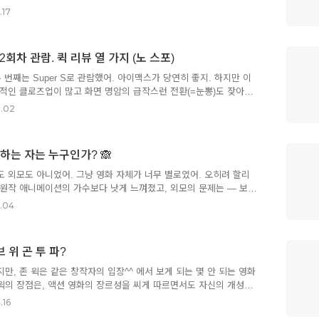
6년 만에 독일에서 열리는 국제 행사인데, 엄밀히 말하면 뮌헨 올림
.17
대의 미국의 힘을 업은" 서독이었어. 2차 세계대전에서 독일이 패망
세계는 미국-소련의 양극 구도로 정리되고 있었고, 두 세력이 맞부딪히는
에게는 매우 좋은 선전도구가 될 수 있었기 때문에, 뮌헨 올림픽은 서
 : 2회차 관람. 퀵 리뷰 열 가지 (노 스포)
국의 파워 과시가 두 축인 이벤트였어.미국으로서는 베트남 전쟁
에서의 엄청난 삽질과 여론의 뭇매 때문에 외부로 시선을 돌릴 곳이 필
두 번째는 Super S로 관람했어. 아이맥스가 당연히 좋지. 하지만 이
적인 클로즈업이 많고 화면 명암의 급작스런 전환(=눈뽕)도 잦아서,
이맥스가 좀 부담스러울 것 같아. 반면에, 이 특성이 Super S에서
.02
 다이내믹한 전환이나 디테일들을 보는 데에는 Super S가 훨씬 더
er S는 디지털이라 마스킹이 필요 없다는 것도 큰 장점이더라구. 조금
을 하려면 아이맥스를, 유난히 섬세한 듄의 디테일을 보려면 Super
말하는 자는 누구인가? 🙈
 때깔이 잘 뽑혀서, 일반 극장에서 봐도 괜찮을 것 같아. 2. 1편보다
다른 속성의 영화. 책을 기준으로 영화를 ..
 외모도 아니었어. 그냥 영화 자체가 너무 별로였어. 오히려 할리
원작 애니메이션의 가수보다 낫게 느껴졌고, 외모의 문제는 — 보다
실히 스틸로 보는 것보다는 훨씬 나았을뿐더러, 어느 장면에서는 귀
.04
 할리 베일리는 이미 가수로서의 커리어를 제법 쌓은 아이잖아? 나
럴 수 없었겠지. (미의 기준에 대해서는... 말하면 엄청 길어질 것
보고 나서 내게 떠오른 첫 문장은 '영화를 정말 성의 없이 만들었다'는
해브 위 곤 투 파?
적인 일일까봐 두려웠어. 롭 마셜, 꽤 괜찮은 감독이잖아? 애니, 시
 4, 메리포핀스 리메이크 등 커리어도 훌륭하잖아. 해양 영화도 찍
만, 존 윅은 같은 창작자의 입장^^ 에서 보게 되는 몇 안 되는 영화
 윅의 장점은, 액션 영화의 장르성을 씨게 따르면서도 자신의 개성을
 생각해 왔기 때문에, 내 관심은 앞의 세 편에서 엄청나게 불려 온
.16
어떻게 잡아먹을까'에 있었어. 본 Bourne 시리즈의 경우는 시리즈