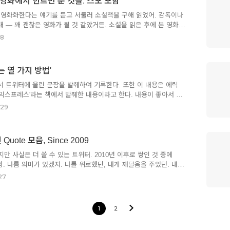
) : 영화에서 힌트만 준 것들. 스포 포함
조'들을 소환하는… 참 복잡한 영화관람이었어. 우선, 가족의 성姓인
" — 이거 음악 용어잖아. 대충 중세의 돌림노래 형식의 성악곡이라고
e을 영화화한다는 얘기를 듣고 서둘러 소설책을 구해 읽었어. 감독이나
 — 꽤 괜찮은 영화가 될 것 같았거든. 소설을 읽은 후에 본 영화가
안 본 셈 치면 되는데, 소설을 읽지 않고 본 영화가 만족스러우면 꽤
08
영화화하면서 압축된 설정과 디테일들을 소설 속에서 재구성하는 게
의 시각적 설정들에 얽매이게 되어서 소설을 제대로 이해하기 어려워
론 '왕좌의 게임'과 '반지의 제왕'을 영상으로 먼저 접한 게 참 후회
는 열 가지 방법'
 영화보다 소설을 먼저 본 건 옳은 선택이었어. 덕분에 드니 빌뇌브
게 된 것 같아. 그의 영화를 많이 보진 못했는데, 이야기를 통합..
서 트위터에 올린 문장을 발췌하여 기록한다. 또한 이 내용은 에릭
익스프레스'라는 책에서 발췌한 내용이라고 한다. 내용이 좋아서 기
내용이 시몬느 보부아르가 직접 한(쓴) 말인지는 의심이 든다. 아마도
.29
저자)의 생각을 말한 거겠지. 1. 과거를 받아들일 것 나는 이러한 회
고 부른다. 이들은 과거의 희미한 윤곽과 어렸을 때는 파악하지 못했
하고, 자신의 삶을 온전히 조망한다. 또한 상서로운 우연을 알아채
ote 모음, Since 2009
는 이를 "여러 선이 한곳에서 만나는 지점"이라고 말한다. 2. 친구를
친구는 중요하다. 나이 들면 친구는 더욱더 중요해진다. 공통의 관
지만 사실은 더 쓸 수 있는 트위터. 2010년 이후로 쌓인 것 중에
함. 나름 의미가 있겠지. 나를 위로했던, 내게 깨달음을 주었던. 내가
게든 본질적이고 필요한 것은 자신의 구원을 위해 신이 무엇을 하고
27
아는 것이 아니라, 이러한 구원에 합당한 자가 되기 위해 스스로 해
. ( …… ) 즉 단순 숭배의 종교는 ‘신의 호의’를 추구하지만 사실상
 않고 기도와 욕망만을 가르친다. 여기서 인간은 죄의 용서를 통한
1
2
해질 필요가 있다. - 데리다의 중에서 데리다가 칸트를 인용한 글,
쾌락의 추구는 무기력한 감각 또는 인간에 대한 경멸에..