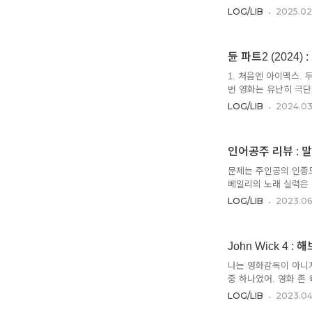
베를린 올림픽 이후 3
LOG/LIB
2025.02
픽의 주체는 "냉전 시
(1945)한 이후로 
독일(의 서독)은 미국
듄 파트2 (2024)
독의 나치 지우기와 미
(1964 미국 개입)
1. 처음엔 아이맥스. 
요..
번 영화는 유난히 극단
민감한 사람들에게는 아
LOG/LIB
2024.03
는 장점이었어. 화면의
좋았거든. 특히 Sup
더 자극적인 영화 경험
인어공주 리뷰 : 
S를 추천. 그런데 워낙
빠른 전개. 비슷하지만 
문제는 주인공의 인종도
베일리의 노래 실력은 
보니 적응이 됐어. 확
LOG/LIB
2023.06
엽게 느껴지기도 했어.
름의 매력이 없었다면 그
같아서 생략) 영화를 
John Wick 4 : 
생각이었고, 이게 의도
카고, 캐리비안의 해적
나는 영화감독이 아니지
어..
중 하나였어. 영화 존
넣는 균형감각에 있다고
LOG/LIB
2023.04
'장르적 과잉이 감독을 