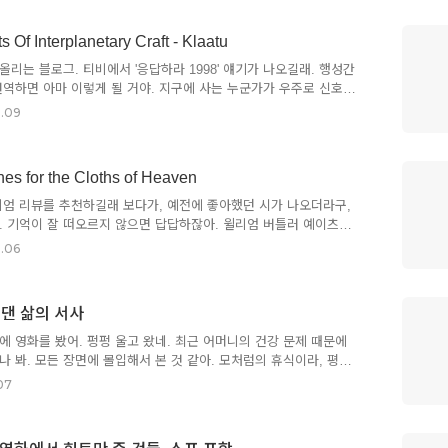
내적인 규칙을 지키며 본질적인 깊이에 몰입하도록 한 반면, 존 윅
욕적으로) 확장하며 계속 스스로를 위태로운 위치로 몰고 간다는 인
 Of Interplanetary Craft - Klaatu
 매트릭스 시리즈처럼 고전과 철학 구절들에 기댄 가오잡기... 라던
체를 훑을 정도로 많은 오마주와 패러디, 갱스터 문화와 각 대륙 ..
리는 블로그. 티비에서 '응답하라 1998' 얘기가 나오길래. 행성간
번역하면 아마 이렇게 될 거야. 지구에 사는 누군가가 우주로 신호를
가가 이에 응답하는 간단한 내용. Klaatu의 노래보다는
.09
로 더 알려져 있지만, Carpenters 버전의 노래는 원래의 의도를 잘 살
 당연히 원곡을 추천. 약간 '은하계를 여행하는 히치하이커를 위한 안
서, 약간은 스팀펑크의 정서이기도 하고, (많은 사람들이 오해했듯
 for the Cloths of Heaven
한 결이기도 해. 항상 마이너한 정서이지만 절대로 소멸되지 않는
. 1976년 노래이니 50년이 다 되어가지만, 여전히 독특..
엄 리뷰를 추천하길래 보다가, 예전에 좋아했던 시가 나오더라구,
. 기억이 잘 떠오르지 않으면 답답하잖아. 윌리엄 버틀러 예이츠의
데, 개인적으론 영화에서 더 짧게 줄인 버전이 정식 한글 번역본보다
.06
 그런 걸지도 모르지만. He wishes for the Cloths of Heaven
ven's embroidered cloths Enwrought with golden and silver
로 짠 하늘의 천이 있다면 The blue and the dim and the dark
빗댄 삶의 서사
ght and the half-light, ..
에 영화를 봤어. 펑펑 울고 왔네. 최근 어머니의 건강 문제 때문에
나 봐. 모든 장면에 몰입해서 본 것 같아. 모처럼의 휴식이라, 평소
를 보려 하지 않고 아이들과 편하게 즐길 생각으로 갔는데… 습관이
07
. '마드리갈'이라는 단어를 듣자마자 '엇! 이거 뭐지?'라는 생각이 들
이 이런저런 생각이 머릿속을 어지럽혔어. 이거, 여느 디즈니 영화
가 복잡한 알레고리가 있겠구나 싶었거든. 눈물이 그렁그렁 하면서도