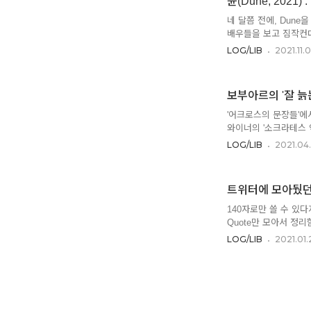
듄(Dune, 2021
머릿속에서는 여러 '참
"마드리갈Madrigal
네 달쯤 전에, Dun
..
배우들을 보고 짐작컨대
실망스러울 땐 영화를 
LOG/LIB
2021.11.
난감해져. 아무래도 
어렵기도 하고, 영화
지니까. 그래서 개인적으
보부아르의 '잘 늙
스러웠어. 듄의 경우,
감독의 역량을 분명히 알
'어크로스의 문장들'에
와이너의 '소크라테스 
록을 남기지만, 아래 
LOG/LIB
2021.04
적절한 인용으로 자신(
상을 '위대한 정리'라
던 인생의 흐름을 분간
트위터에 모아뒀던 Qu
기 시작한다. 보부아르
사귈 것 젊은이들에게 
140자로만 쓸 수 있다
심사..
Quote만 모아서 정리
사랑했던 글들. 누구에
LOG/LIB
2021.01.
있는지 혹은 했는지를 
야 할 바를 아는 것이다
그리고 본질상 행동하지
것이라 할지라도 더 선
결국은 '너나 잘해'. 