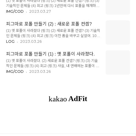
(1) 옛 포폴이 사라졌다 (링크) (2) 새로운 포폴 컨셉? (링크) (3)
수 있을 것 같아. 이를테면 옛날 포폴에서는, 이처럼 여러 개의
기술적인 문제들 (4) 회고 (링크) 1년만에 다시 포폴을 재개하다.
이야기를 한 장에 담는 게 좀 애매했는데, 이 형태에서는 여러 독
인생은 계획하는 것보다 직관으로 가는 게 더 즐거운 법이지.
IMG/COD
2023.03.27
립된 이야기를 한 장에 담아도 각각의 내용이 살고, 오른쪽 이미
Biennale라는 서체를 발견하고, 큰 라운딩의 효용을 발견하고,
지처럼 두 이미지 사이를 대비시키는 것도 가능. 이것 말고도 여
이 둘을 섞으면 괜찮은 게 나오겠다고 생각한 건 순간이었어. 원
러 장점이 있을 것 같은데 더 공부해 봐야지. 멀티앱 (한 ..
피그마로 포폴 만들기 (2) : 새로운 포폴 컨셉?
래는 반 포기 상태였거든. 이전 컨셉이 실패한 후 대안을 찾아 보
(1) 옛 포폴이 사라졌다 (링크) (2) 새로운 포폴 컨셉? (3) 기술적
지도 않았을 뿐더러, 이미 흥미를 잃은 상태였으니까. 결국 ; 컨
인 문제들 (링크) (4) 회고 (링크) 이전 폼을 바꾸고 싶었어. 10년
셉이란 게 별 거 아니란 생각 ^^ 이게 내게는 꽤나 큰 통찰이자
넘게 써 온 스타일... 이라기보단, 10년 동안 건드리지 않은 형식.
LOG
2023.03.26
반성인데, 인위적으로 컨셉을 잡으려던 게 괜한 어려움을 자초한
굳이 바꿔야 할 필요도 없지만 그대로 쓰기엔 뭔가 아쉬운 상태.
게 아니었나 싶어. 내가 남의 작업하듯이 내 포폴을 만들려 하지
열정적으로 바꿀 생각은 없지만 안 바꾸는 것보단 바꾸면 좋겠다
않았었나... Geometric을 쓴다는 것 + 큰..
피그마로 포폴 만들기 (1) : 옛 포폴이 사라졌다.
는 막연한 생각. ^^ 남에게 보여주려고 기를 쓰고 컨셉을 만드는
(1) 옛 포폴이 사라졌다. (2) 새로운 포폴 컨셉? (링크) (3) 기술
게 의미도 없거니와 먹히지도 않는 거긴 한데, 만드는 입장은 그
적인 문제들 (링크) (4) 회고 (링크) 사실, 내 연배에는 포폴이 그
렇지 않잖아? 뭔가 다르다는 걸 어필하고 싶고, 나는 누구다! 라
다지 중요하지 않아. 경력이 10년 안쪽이라면 어떻게 디자인하
IMG/COD
2023.03.26
는 걸 강조하고 싶고. 알지 다 알지. 나 역시도 새 포폴을 만드는
는가, 생각을 잘하는가, 예쁜 걸 만드는 가를 중요하게 보지만,
거니까 그런 자의식이 넘실대는 건 당연한 거랄까. ^^ 처음에 하
20년 남짓의 내 경력이라면 무엇을 했는가, 어디서 일했는가만
려던 컨셉(?)은 스크래치 보드였어. 왜..
알면 나머지는 그다지 중요하지 않거든. (시장이 그렇다는 얘기.
그런 사회에 동의한다는 뜻은 아니고) 연차가 낮을 때 중요했던
참여도, 공헌도(?) 같은 것도 의미가 없어지는 게, 내 연차라면
웬만한 곳에서는 대개 "이끄는" 포지션이기 때문에, 거의 모든 참
여도/공헌도가 100%인 게 일반적이잖아. 하지만... 그래도 포폴
은 디자이너에게 큰 울림을 주는 일이잖아. ^^ 자신이..