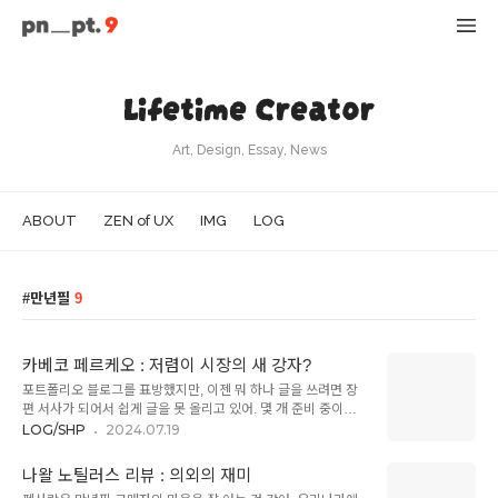
Lifetime Creator
Art, Design, Essay, News
ABOUT
ZEN of UX
IMG
LOG
만년필
9
카베코 페르케오 : 저렴이 시장의 새 강자?
포트폴리오 블로그를 표방했지만, 이젠 뭐 하나 글을 쓰려면 장
편 서사가 되어서 쉽게 글을 못 올리고 있어. 몇 개 준비 중이니
까 조금 기다려봐. (기다리고 있다면^^)최근에는 만년필을 안 사
LOG/SHP
2024.07.19
고 있었는데, 최근에 카베코(Kaweco : 독일 거니까 카베코가 맞
지만, 카웨코라고도 불림) 페르케오를 반값으로 팔기에 충동구
나왈 노틸러스 리뷰 : 의외의 재미
매를 했어. 보통은 2만 ~ 2만 5천 원에 파는 건데, 신세계에서 만