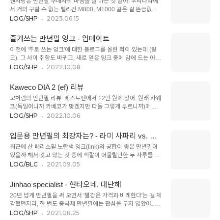
펜사랑은 만년필 구매자의 마음을 잘 아는 것 같아. 우리나라에
천 원에 팔더라고. 생김새도 괜찮아서 함 사 봤지. 게다가 반갑게
서 거의 구할 수 없는 펠리칸 M800, M1000 같은 걸 뜬금없이
도 M닙.만 원 짜리라고는 생각되지 않을 정도의 겉모습이야. 원
들여오기도 하고, 세일러에다 엄청난 세일을 먹여서 한정수량을
LOG/SHP
2023.06.15
래 페르케오는 저렴이 포지션 답게 색깔 놀이를 많이 했었는데
판매하기도 하고. 소비자와의 밀당을 하는 건 우리나라 펜샵 중
(오른쪽 사진), 아무래도 전통의 강자인 파일로트의 카쿠노나 플
최고인 것 같아. 사람이 많이 몰려서 30분 ~ 한 시간 입장대기한
래티넘의 소유성을 견제하는 의도 아니었을까. 배럴 모양은 소유
즐겨쓰는 만년필 잉크 - 업데이트
후에 들어가서 물건 사 본 건 이 사이트가 처음이었어. 이번에 구
성처럼 다각형..
이전에 '주로 쓰는 잉크'에 대한 블로그를 올린 적이 있는데 (링
매한 나왈도, 6시간만 세일해서 파는 것에 혹해서 구매한 거야.
크), 그 사이 취향도 바뀌고, 새로 얻은 잉크 중에 맘에 드는 아이
'오늘의 특가펜'이라고 해서, 약 4만 원 정도 할인하기에 엄청 갖
도 생겨서 다시 블로그를 써 보려 해. 거의 1년 만에 올리는 거라
LOG/SHP
2022.10.08
고 싶은 펜은 아니었지만 호기심에 사 봤어. 이번에 내가 산 모델
후보가 많을 줄 알았는데, 쓸만한 건 몇 개 없더라구. ^^ 1.
은 "Nahvalur(Narwhal) Nautilus Bronze Corydoras"라는
Diamine Inkvent : Polar Glow (링크) 요즘 가장 많이 쓰는 잉
긴 이름의 펜인데, '노틸러스'라는 모델 ..
Kaweco DIA 2 (ef) 리뷰
크야. 사진에는 잘 찍히지 않았는데, 보라색과 파란색이 거의 반
모처럼의 만년필 리뷰. 베스트펜에서 12만 원에 샀어. 원래 카웨
반으로 나오는 느낌이 참 오묘해. 상당히 두텁게 쌓이는 데다 점
코(독일어니까 카베코가 맞겠지만 다들 그렇게 부르니까)에 대
성도 좀 있는 것 같아서 처음엔 '이거 딥펜용 아닌가?' 싶었는데,
한 편견이 있었어. 가진 게 릴리풋, 스포츠, 스튜던트 등이라서
LOG/SHP
2022.10.06
의외로 깨끗이 닦이고 흐름도 좋아서 신기한 잉크야. 원래는 디
그저 '작고 가벼운 펜' 정도로 여겼지. 품질보다는 재미로 쓰는
아민과 허빈을 별로 좋아하지 않았는데, 요즘 생각이 많이 바뀌
펜. 그런데 이번에 나온 DIA2는 뭔가 좀 달라 보였어. 옛날 듀오
었어. (둘 다 첫경험이 안 좋았거든^^) 이건..
입문용 만년필의 최강자는? - 라미 사파리 vs. 트
폴드를 닮은 중결링이나, 유선형 클립이 카웨코스럽지 않더라구.
위스비 에코
최근에 산 페리스휠 노란색 잉크(link)와 궁합이 좋은 만년필이
카웨코에 대한 기대는 없었지만 호기심에 질렀어. (워터맨 찰스
있을까 해서 갖고 있는 것 중에 색깔이 어울릴만한 두 자루를 골
톤같은 복고 스타일을 좋아하는 편) 그런데 기대 이상. 우선, 무
라 봤는데, 공교롭게도 입문용 만년필의 대명사인 라미 알스타와
LOG/BLC
2021.09.05
게가 마음에 들었어. 기존 카웨코들은 허망할 정도로 가볍고 밸
트위스비 에코였어. 꺼내고 찬찬히 살펴보니 비슷한 것 같으면서
런스가 좋지 않았는데, 이 펜은 묵직한 편이야. (배럴 안쪽이 잘
도 완전히 다른 만년필이라서, 만년필 입문자들이 고민할 사항을
안보이는데... 황동이지 않을까 싶고) 스포츠 같은 모델은 카쿠노
Jinhao specialist - 현타오네, 대단해
기준으로 글을 써보려 해. 모쪼록 도움이 되길 바라. 제목에는 라
보다도 가벼운..
20년 넘게 만년필을 써 오면서 '필감은 가격과 비례한다'는 걸 체
미 '사파리'라고 썼는데, 오른쪽 만년필은 사파리보다 한 등급 높
감했던지라, 한 번도 중국제 만년필에는 관심을 두지 않았어. 유
은 알스타(al-star)라는 모델이야. 하지만 사파리와 알스타는 배
명 모델을 카피한데다 너무 싼 가격이라 믿을만하지 않았거든.
LOG/SHP
2021.08.25
럴의 소재만 다르고 완전히 같은 모델이거든. 사파리는 배럴이