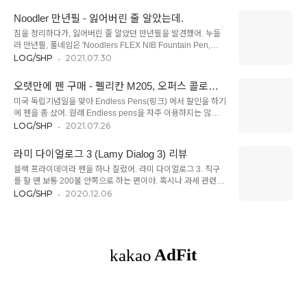
이천 원 내외의 가격이 상식적인 수준이 아니잖아. 그런데 무슨
ABS 플라스틱이고 알스타는 알루미늄이라는 차이밖에 없어. 그
바람이 들었는지 - 베스트펜에서 잉크를 사면서, 4500원짜리 진
래서 이미지는 알스타지만 내용은 사파리를 기준으로 쓸게. (노
Noodler 만년필 - 잃어버린 줄 알았는데.
하오가 있길래 함께 주문했어. 알리에서 구하면 2000원 정도 선
란색 잉크에 어울리..
짐을 정리하다가, 잃어버린 줄 알았던 만년필을 발견했어. 누들
에서 살 수 있지만, 너무 싸니까 두 배 가격도 부담스럽지 않더라
러 만년필, 풀네임은 'Noodlers FLEX NIB Fountain Pen,
고. ^^ 모델명은 진하오 스페셜리스트, F촉. 그레이 색상이야. 사
Piston Fill, Clear Demo' (아마존 상품명) 2~3년 동안 잉크가
LOG/SHP
2021.07.30
진이 어둡게 나왔는데, 실제로는 약간 어두운 중간 회색이야. 사
채워진 채로 방치되어 있었나 봐. 놀랍게도 잉크가 덜 굳은 상태
진에 있는 세일러도 작은 펜이지만, 이것도 거의 같은 급의 크기
로 발견되었어. 차폐성 인정! 하지만 원래는 투명했던 바디가 완
이고, 시가형이라서 길이는 약간 더 길어. 배럴의 두께도 비슷하
오랫만에 펜 구매 - 펠리칸 M205, 오퍼스 콜로로,
전히 황변한 데다가, 원래 빨간 잉크 전용으로 쓰던 놈이라 붉은
고. 엇, ..
페리스휠 잉크
미국 독립기념일을 맞아 Endless Pens(링크) 에서 할인을 하기
색 흔적이 곳곳에 남아있어. 그닥 애정을 주지 않은 펜이라서 크
에 펜을 좀 샀어. 원래 Endless pens을 자주 이용하지는 않았었
게 기대하지 않고 30분 동안 설렁설렁 청소하고 다시 잉크를 채
는데, 요즘은 대안이 몇 개 없어서. 일본 라쿠텐이 글로벌 사이트
LOG/SHP
2021.07.26
워 넣은 상태야. 완전 분해하고 닦고 싶은데, 어휴~ 어찌나 찌꺼
를 닫은 탓도 있고, 국내 만년필 판매사가 가격을 지나치게 후려
기가 많이 나오는지! 배럴을 헹구고 헹궈도 끊임없이 검은색 가
치는(?) 탓도 있고. Endless pens가 싼 판매사는 아니지만, 가
루가 나오더라구. 그냥 스크류에 기름칠만 좀 하고..
라미 다이얼로그 3 (Lamy Dialog 3) 리뷰
끔 세일을 핑계로 정가(?)에 가까운 가격으로 파니까. ^^ 실수로
블랙 프라이데이라 펜을 하나 질렀어. 라미 다이얼로그 3. 직구
USPS(미국 우체국)를 통해서 배송을 받았는데, 그 덕에 2주일
를 할 땐 보통 200불 안쪽으로 하는 편이야. 혹시나 과세 관련으
만에 받은 건 안 비밀. USPS는 거의 중국 배편만큼 느린 것 같
로 문제가 생길까 싶기도 하고, 관세가 붙지 않더라도 배송 기간
LOG/SHP
2020.12.06
아. ㅠㅠ 한국 들어오면 트래킹도 어렵고... 가급적 피하길 바라.
이 길어지게 마련이라서, 엄청나게 갖고 싶은 물건이 아니고서는
1. Pelikan Fountain Pen - M205 Classic - Blue-Marbled /
200불 이상으로 구매하지 않아. (사실 내가 직구하는 물건들은
E..
관세로부터 자유로운 편이야. 저가의 전자제품이나 컴퓨터 액세
서리, 사무용품류, 책 등은 사치품으로 분류되지 않기 때문에 관
세 없이 부가가치세만 조금 적용되는 편이야. 책 같은 경우는 부
가가치세도 전혀 붙지 않아. 만년필의 경우, 200불 이상이면 관
세가 20%까지도 붙는다고들 하는데, 난 그렇게 큰 비율의 관세
를 내 본 경험이 없어. 하지만, 혹시 모르니까^^) 이 펜은 무려
169.99불...