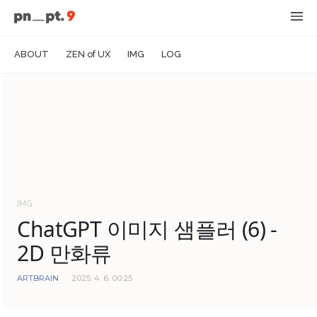
ABOUT
ZEN of UX
IMG
LOG
IMG
ChatGPT 이미지 샘플러 (6) -
2D 만화류
ARTBRAIN
2025. 4. 6. 00:25