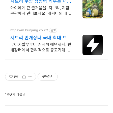
지브리 쿠팡 상상력 키우는 재미
있는 놀이
아이에게 큰 즐거움을! 지브리, 지금
쿠팡에서 만나보세요. 캐릭터의 매력
을 그대로, 와우회원 무료배송으로 안
전하게 받아보세요.
https://m.bunjang.co.kr/
광고
지브리 번개장터 국내 최대 브랜
드 중고거래
무이자할부부터 캐시백 혜택까지, 번
개장터에서 합리적으로 중고거래 하
세요 전국 각지에서 올라오는 전국구
최다 상품 매일 10만 개 이상의 신규
상품 업로드
공감
구독하기
'IMG'의 다른글