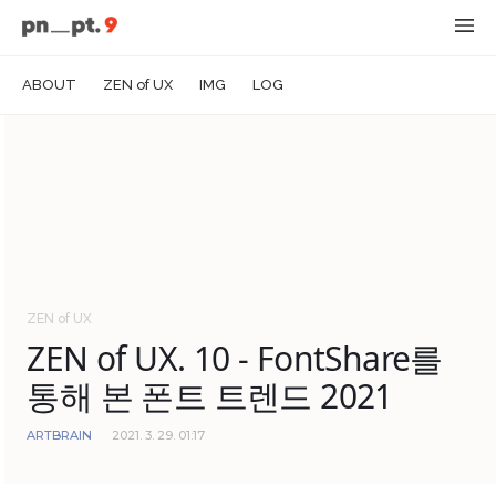
ABOUT
ZEN of UX
IMG
LOG
ZEN of UX
ZEN of UX. 10 - FontShare를
통해 본 폰트 트렌드 2021
ARTBRAIN
2021. 3. 29. 01:17