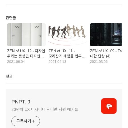
관련글
ZEN of UX. 12 - 디자인
ZEN of UX. 11 -
ZEN of UX. 09 - Tab에
루키는 못생긴 디자인을
꼬리잡기 게임을 업무에
대한 단상 (4)
이해해야 한다.
적용하면
2021.06.04
2021.04.13
2021.03.06
댓글
PNPT. 9
20년차 UX 디자이너 + 이런 저런 얘기들.
구독하기