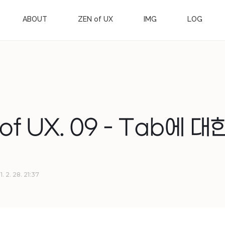
ABOUT
ZEN of UX
IMG
LOG
of UX. 09 - Tab에 대
. 2. 28. 21:37