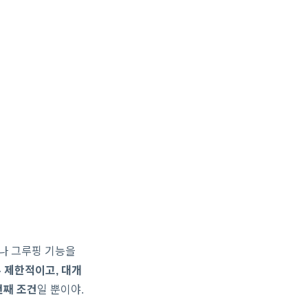
이나 그루핑 기능을
 제한적이고, 대개
번째 조건
일 뿐이야.