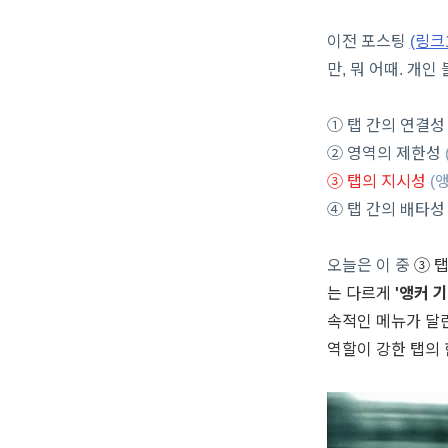
이전 포스팅
(링크
만, 뭐 어때. 개인
①
탭 간의 연결
② 영역의 제한성
③ 탭의 지시성
(
④ 탭 간의 배타
오늘은 이 중
③ 
는 다르게
'앵커 기
속적인 메뉴가 달
역할이 강한 탭의 