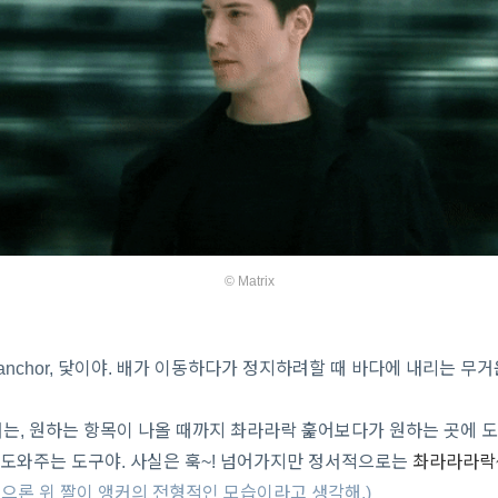
© Matrix
anchor, 닻이야. 배가 이동하다가 정지하려할 때 바다에 내리는 무거운
는, 원하는 항목이 나올 때까지
촤라라락
훑어보다가 원하는 곳에 
 도와주는 도구야. 사실은 훅~! 넘어가지만 정서적으로는
촤라라라락~
으론 위 짤이 앵커의 전형적인 모습이라고 생각해.)