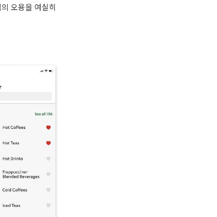
탭의 오용을 여실히