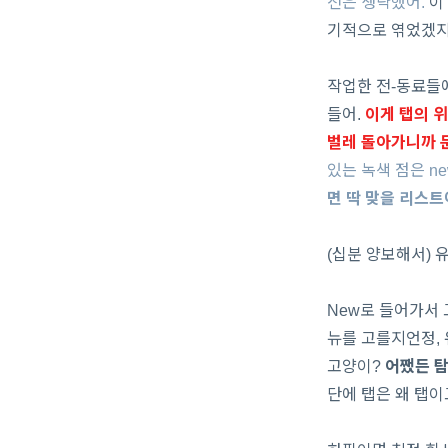
전은 생략했어.
이
기적으로 엮었겠지
작업한 전-동료들
들어.
이게 탭의 
벌레 돌아가니까 
있는 녹색 점은 n
면 딱 맞을 리스트
(십분 양보해서) 유
New로 들어가서 
뉴를 고를지언정, 
고양이?
어쨌든 탐
단에 탭은 왜 탭이고