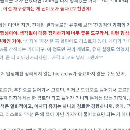
 플젝을 내가 맡았다면 Order를 다시 정의했을 거야. 그리고 order와
.
이걸 재구성하는 게 난이도가 높다고? 천만에!
에겐 미안하지만, 전개된 결과물로만 유추해 보면 '전형적인
기획의 기
위험성이야. 생각없이 대충 정리하기에 너무 좋은 도구라서, 이런 형
문제인 거야.
*심지어 '추천'은 홈 화면에도 리스트가 있어. 게다가 각
ew를 상징하는 거더라구.
이 정도면 관리 개념도, 유저 설정도 없었지
야.
좀 더 비아냥거리자면... 가격 비교도 넣지 그랬어^^
저 입장에선 정리되지 않은 hierarchy가 중요하지 않을 수도 있어.
고르던, 추천으로 들어가서 고르던, 리저브 드립으로 들어가서 고르던 
유저 입장에서는 한 경로만 타고 들어간 거니까 문제는 없는 거잖아.
색은 일회적이고, 어차피 유저는 하나의 경로만 경험하니까.
좋아. 근
, 리스트의 '추천'은 왜 탭이 아닌 거지? 다 풀어놓으면 되는 거 아냐?