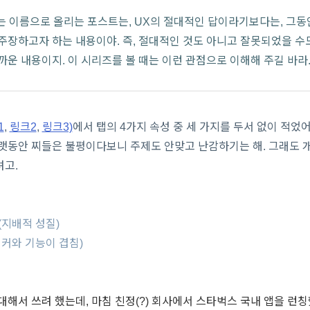
라는 이름으로 올리는 포스트는, UX의 절대적인 답이라기보다는, 그
주장하고자 하는 내용이야. 즉, 절대적인 것도 아니고 잘못되었을 수
까운 내용이지. 이 시리즈를 볼 때는 이런 관점으로 이해해 주길 바라
1
,
링크2
,
링크3)
에서
탭의 4가지 속성 중 세 가지를 두서 없이 적었어
오랫동안 찌들은 불평이다보니 주제도 안맞고 난감하기는 해. 그래도 
려고.
성
(지배적 성질)
앵커와 기능이 겹침)
성
대해서 쓰려 했는데, 마침 친정(?) 회사에서 스타벅스 국내 앱을 런칭