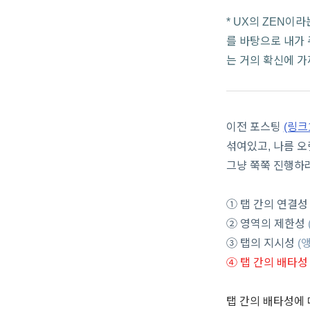
* UX의 ZEN이
를 바탕으로 내가 
는 거의 확신에 가
이전 포스팅
(링크
섞여있고, 나름 
그냥 쭉쭉 진행하
①
탭 간의 연결
② 영역의 제한성
③ 탭의 지시성
(
④ 탭 간의 배타
탭 간의 배타성
에 