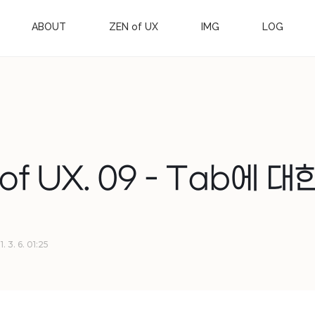
ABOUT
ZEN of UX
IMG
LOG
of UX. 09 - Tab에 대
. 3. 6. 01:25