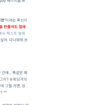
 pay 페이지를 유
만'
이라는 확신이
상을 만들어도 얼레
 메뉴 텍스트 옆에
 싶어. 다나와에 쓰
간에... 똑같은 메
 그치? 슈뢰딩거의
데 그럴 거면, 상
 ^^