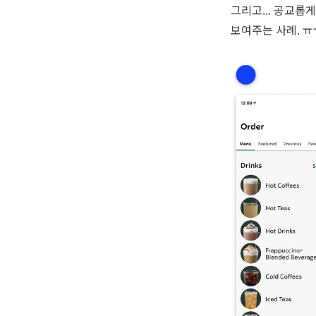
그리고... 공교롭
보여주는 사례. ㅠ