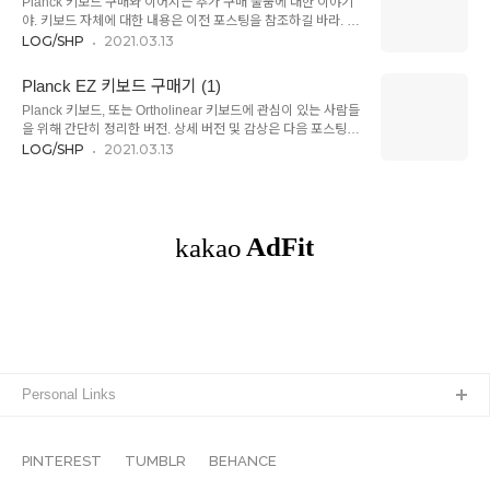
Planck 키보드 구매와 이어지는 추가 구매 물품에 대한 이야기
지만, 이건 오늘날의 일본에서 그리 가능한 취미라 생각되지 않
야. 키보드 자체에 대한 내용은 이전 포스팅을 참조하길 바라. 키
는다. 서양에는 파이프에 취미를 갖고 대소장단을 여러 가지로
보드 구매 버튼을 누를 때부터 이 키캡은 내 장바구니 안에 있었
LOG/SHP
2021.03.13
뒤섞은 한 벌을 난로 위 같은 곳에 예쁘게 늘어놓고 유쾌해하는
어. 옛날 애플 키보드의 감성을 이어받는 동시에 동글동글한 모
사람이 있다. 단순히 수집광이라는 관점에서 보자면 이 파이프를
양이 제대로 취향저격. 영문만 있는 버전과 영일 병기 버전이 있
장식하는 사람도, 술잔을 모아들이는 사람도, 술병을 모아두는
Planck EZ 키보드 구매기 (1)
는데, 영일버전이 기본이고, 영문 알파벳 키는 별도 구매하는 옵
사람도, ..
Planck 키보드, 또는 Ortholinear 키보드에 관심이 있는 사람들
션이야. 일어가 나름 엑조틱한 감성을 주기 때문에 굳이 영문 키
을 위해 간단히 정리한 버전. 상세 버전 및 감상은 다음 포스팅에
캡을 추가해서 사지 않았어. KBDfans에서 파는 제품이고. 예쁘
서 자세하게. 1. 호기심에 샀어. 다들 마찬가지겠지만. * 기계식
LOG/SHP
2021.03.13
지만 비싸. 키캡이 이렇게 비싼 물건인지 이번에 처음 알았어.
키보드는 이게 두 번째고, 특이한 범주의 키보드는 처음 사본 거
(공홈에서 사면 내부 보험도 별도 부담해야 하고, 결제 절차도 복
야. 아주 초보란 얘기지. 2. 공식 이름은 Planck EZ 키보드. 47
잡하고, 사후 처리도 고달프다는 리뷰들이 있어서, 그냥 쿠팡에
개의 키를 갖고 있어. 일반 키보드의 40% 크기야. 물론 휴대성
서 구매했어. 약간..
이 좋지만, 애플 키보드 (텐키리스) 혹은 로지텍 Keys-to-go와
비교하면, 엄청나게 작지는 않아. 닌텐도 스위치 케이스에 딱 맞
게 들어가니까 크기를 대충 짐작할 수 있을 거야. (키보드의 긴
쪽이 아이패드 10.9인치의 긴 쪽보다 약간 짧아. Keys-to-go가
아이패드와 거의 같은 길이거든...
Personal Links
PINTEREST
TUMBLR
BEHANCE