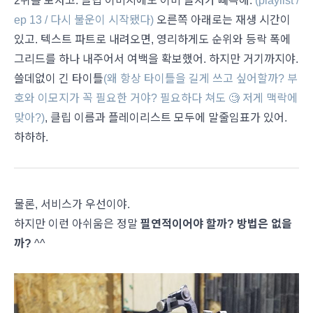
2위를 보자고. 클립 이미지에도 이미 글자가 빼곡해.
(playlist /
ep 13 / 다시 불운이 시작됐다)
오른쪽 아래로는 재생 시간이
있고. 텍스트 파트로 내려오면, 영리하게도 순위와 등락 폭에
그리드를 하나 내주어서 여백을 확보했어. 하지만 거기까지야.
쓸데없이 긴 타이틀
(왜 항상 타이틀을 길게 쓰고 싶어할까? 부
호와 이모지가 꼭 필요한 거야? 필요하다 쳐도 🧐 저게 맥락에
맞아?)
, 클립 이름과 플레이리스트 모두에 말줄임표가 있어.
하하하.
물론, 서비스가 우선이야.
하지만 이런 아쉬움은 정말
필연적이어야 할까? 방법은 없을
까?
^^