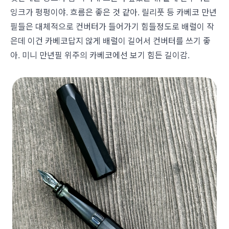
잉크가 펑펑이야. 흐름은 좋은 것 같아. 릴리풋 등 카베코 만년
필들은 대체적으로 컨버터가 들어가기 힘들정도로 배럴이 작
은데 이건 카베코답지 않게 배럴이 길어서 컨버터를 쓰기 좋
아. 미니 만년필 위주의 카베코에선 보기 힘든 길이감.