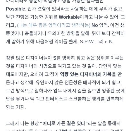
아니더라도 충분히 적절하고 성립 가능한 결과물인
Possible
, 뭔가 결함이 있더라도 사용하는 데에 무리가 없고
일단 진행은 가능한 범위를
Workable
이라고 나눌 수 있어. 그
리고,
(나는 매우 좁은 영역이라고 생각하는)
No
영역. 이건 생
뚱맞거나 충돌하거나 무의미한 방향을 말해. 뒤에 보다 간략하
게 말하기 위해 다음처럼 약어를 쓸게. S-P-W 그리고 N.
정말 많은 디자이너들이
S
를 명확히 찾고 높은 성취를 이루는
것을 디자이너의 사명으로 여기고 있는 것 같아. 당연히 맞는
태도이지만, 오히려 그 점이
역량 있는 디자이너의 기복
을 만
든다고 생각해. 유연하지 않은 전문성은 배타적이 되기 쉽고,
그런 방식으로 일하다가 업무 내에서 길을 잃으면 엉뚱한 곳에
탑을 쌓거나 턱 괴고 핀터레스트 스크롤하는 행위를 반복하게
되는 거지.
그래서 나는 항상
“어디로 가든 길은 있다”
라는 말을 통해서