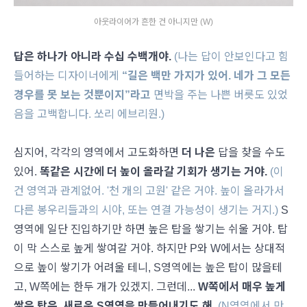
아웃라이어가 흔한 건 아니지만 (W)
답은 하나가 아니라 수십 수백개야.
(나는 답이 안보인다고 힘
들어하는 디자이너에게
“길은 백만 가지가 있어. 네가 그 모든
경우를 못 보는 것뿐이지”라고
면박을 주는 나쁜 버릇도 있었
음을 고백합니다. 쏘리 에브리원.)
심지어, 각각의 영역에서 고도화하면
더 나은
답을 찾을 수도
있어.
똑같은 시간에 더 높이 올라갈 기회가 생기는 거야.
(이
건 영역과 관계없어. '천 개의 고원' 같은 거야. 높이 올라가서
다른 봉우리들과의 시야, 또는 연결 가능성이 생기는 거지.)
S
영역에 일단 진입하기만 하면 높은 탑을 쌓기는 쉬울 거야. 탑
이 막 스스로 높게 쌓여갈 거야. 하지만 P와 W에서는 상대적
으로 높이 쌓기가 어려울 테니, S영역에는 높은 탑이 많을테
고, W쪽에는 한두 개가 있겠지. 그런데...
W쪽에서 매우 높게
쌓은 탑은, 새로운 S영역을 만들어내기도 해.
(N영역에서 만