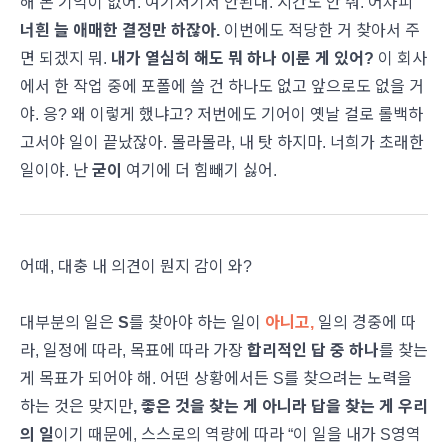
해 본 기억이 없어. 여기저기서 안된대. 시간도 안 줘. 어차피
너흰 늘 애매한 결정만 하잖아.
이번에도 적당한 거 찾아서 주
면 되겠지 뭐.
내가 열심히 해도 뭐 하나 이룬 게 있어?
이 회사
에서 한 작업 중에 포폴에 쓸 건 하나도 없고 앞으로도 없을 거
야. 응? 왜 이렇게 했냐고? 저번에도 기어이 옛날 걸로 롤백하
고서야 일이 끝났잖아. 몰라몰라, 내 탓 하지마. 너희가 초래한
일이야. 난
굳이
여기에 더 힘빼기 싫어.
어때, 대충 내 의견이 뭔지 감이 와?
대부분의 일은
S
를 찾아야 하는 일이
아니고,
일의 경중에 따
라, 일정에 따라, 목표에 따라 가장
합리적인 답 중 하나
를 찾는
게 목표가 되어야 해. 어떤 상황에서든 S를 찾으려는 노력을
하는 것은 맞지만
, 좋은 것을 찾는 게 아니라 답을 찾는 게 우리
의 일
이기 때문에, 스스로의 역량에 따라 “이 일을 내가 S영역