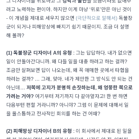
그 디자이너를 위로하고 그
강박
과
불안
을 조금이라도 없애주
려고 노력하는 편이야. 하지만 이게 마냥 ‘위로’만은 아닌 것이
- 이 개념을 제대로 세우지 않으면
(극단적으로 말해서)
독불장
군이 되거나 피해망상에 빠지기 쉽기 때문이지. 조금 더 설명
해 볼까?
(1)
독불장군 디자이너 A의 유형
: 그는 답답하다. 내가 없으면
일이 안돌아간다니까. 왜 다들 일을 대충 하려고 하는 걸까?
조금만 살펴보면 답이 나오는데, 왜 꼭 애매한 곳에서 타협을
하려는 걸까? … 그래, 맞아. 네가 제안한 그 방식도 안 되는 건
아닌데…
저쪽에 고지가 분명히 손짓하는데
, 왜 엉뚱한 쪽으로
가려는 거야?
여기부터 저기까지 다 갈아엎자고! 한 번 하면
다음부턴 편할 거라니까? 아니야? 그럼 이 문제에 대해서 일
을 올스톱하고 전사적인 회의를 하는 건 어때?
(2)
피해망상 디자이너 B의 유형
: 이 회사에서 제대로 된 일을