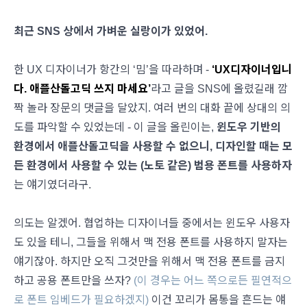
최근 SNS 상에서 가벼운 실랑이가 있었어.
한 UX 디자이너가 항간의 ‘밈’을 따라하며 -
‘UX디자이너입니
다. 애플산돌고딕 쓰지 마세요’
라고 글을 SNS에 올렸길래 깜
짝 놀라 장문의 댓글을 달았지. 여러 번의 대화 끝에 상대의 의
도를 파악할 수 있었는데 - 이 글을 올린이는,
윈도우 기반의
환경에서 애플산돌고딕을 사용할 수 없으니, 디자인할 때는 모
든 환경에서 사용할 수 있는 (노토 같은) 범용 폰트를 사용하자
는 얘기였더라구.
의도는 알겠어. 협업하는 디자이너들 중에서는 윈도우 사용자
도 있을 테니, 그들을 위해서 맥 전용 폰트를 사용하지 말자는
얘기잖아. 하지만 오직 그것만을 위해서 맥 전용 폰트를 금지
하고 공용 폰트만을 쓰자?
(이 경우는 어느 쪽으로든 필연적으
로 폰트 임베드가 필요하겠지)
이건 꼬리가 몸통을 흔드는 얘