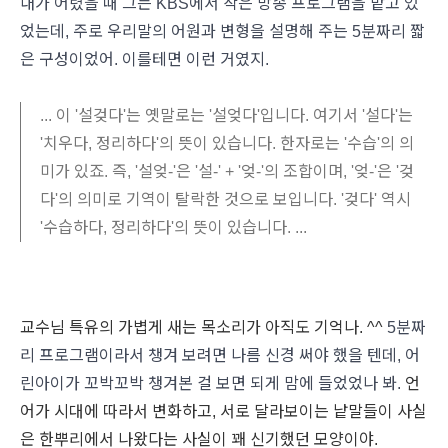
내가 어렸을 때 그는 KBS에서 작은 방송 프로그램을 맡고 있
었는데, 주로 우리말의 어원과 변형을 설명해 주는 5분짜리 짧
은 구성이었어. 이를테면 이런 거였지.
... 이 '설겆다'는 옛말로는 '설엊다'입니다. 여기서 '설다'는
'치우다, 정리하다'의 뜻이 있습니다. 한자로는 '수습'의 의
미가 있죠. 즉, '설엊-'은 '설-' + '엊-'의 조합이며, '엊-'은 '겆
다'의 의미로 기역이 탈락한 것으로 보입니다. '겆다' 역시
'수습하다, 정리하다'의 뜻이 있습니다. ...
교수님 특유의 가볍게 새는 목소리가 아직도 기억나. ^^
5분짜
리 프로그램이라서 챙겨 보려면 나름 신경 써야 했을 텐데, 어
린아이가 꼬박꼬박 챙겨본 걸 보면 되게 맘에 들었었나 봐.
언
어가 시대에 따라서 변화하고, 서로 달라보이는 낱말들이 사실
은 한뿌리에서 나왔다는 사실이 꽤 신기했던 모양이야.