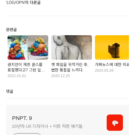
'LOG/OPN'의 다른글
관련글
권지안이 제프 쿤스를
옛 파일을 뒤적거린 후,
가짜뉴스에 대한 피로
표절했다고? 그런 일은
뻔한 통찰을 느끼다.
2020.05.26
있을 수가 없어! - update
2021.01.01
2020.12.25
'21.1.1
댓글
PNPT. 9
20년차 UX 디자이너 + 이런 저런 얘기들.