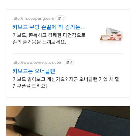
http://m.coupang.com
광고
키보드 쿠팡 손끝에 착 감기는 키
감
키보드, 쫀득하고 경쾌한 타건감으로
손의 즐거움을 느껴보세요.
http://www.ownerclan.com
광고
키보드는 오너클랜
키보드 알아보고 계신가요? 지금 오너클랜 가입 시 할
인쿠폰을 드려요!