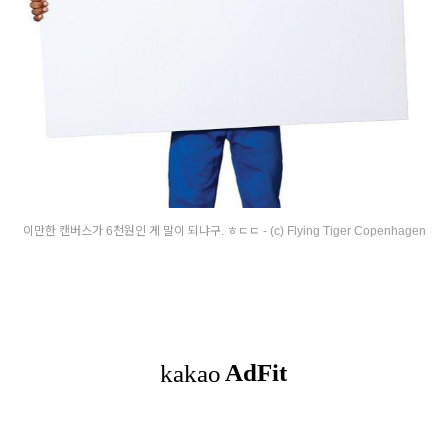
이만한 캔버스가 6천원인 게 말이 되냐구. ㅎㄷㄷ - (c) Flying Tiger Copenhagen