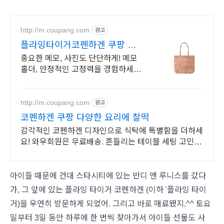
http://m.coupang.com
광고
플라잉타이거코펜하겐 쿠팡 사
무실, 주방 어디든!
중요한 메모, 사진도 단단하게! 메모
홀더, 안정적인 고정력을 경험하세요.
메모지 분실 걱정 없이! 서류도 깔끔
하게, 와우회원 무료배송으로 만나보
세요.
http://m.coupang.com
광고
코펜하겐 쿠팡 다양한 요리에 찰떡
감각적인 코펜하겐 디자인으로 식탁에 특별함을 더하세
요! 와우회원은 무료배송. 흔들리는 테이블 세팅 고민
끝! 예쁜 접시로 홈카페 분위기를 연출해 보세요.
아이들 때문에 건대 스타시티에 있는 반디 앤 루니스를 갔다
가, 그 앞에 있는 플라잉 타이거 코펜하겐 (이하 '플라잉 타이
거)을 우연히 방문하게 되었어. 그리고 바로 매료됐지.^^ 토요
일부터 3일 동안 하루에 한 번씩 찾아가서 아이들 선물도 사