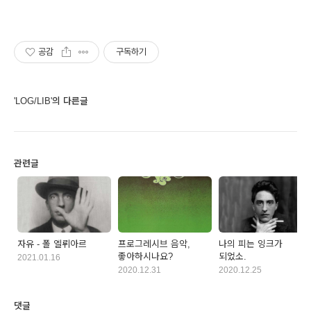
공감
구독하기
'LOG/LIB'의 다른글
관련글
자유 - 폴 엘뤼아르
프로그레시브 음악,
나의 피는 잉크가
좋아하시나요?
되었소.
2021.01.16
2020.12.31
2020.12.25
댓글