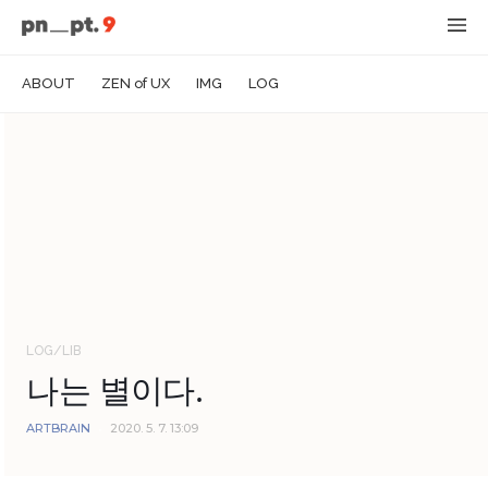
ABOUT
ZEN of UX
IMG
LOG
LOG/LIB
나는 별이다.
ARTBRAIN
2020. 5. 7. 13:09