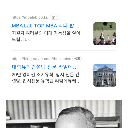
https://mbalab.co.kr/
광고
MBA Lab TOP MBA 최다 합격
자
지원자 여러분의 미래 가능성을 열어
드립니다.
https://blog.naver.com/thelimeinc
광고
대학유학컨설팅 전문 라임에듀
경험은 차이를 만듭니다.
20년 영미권 조기유학, 입시 전문 컨
설팅. 입시전문 유학원 라임에듀케이
션 미국, 영국, 캐나다, 호주, 뉴질랜드
등 영어권 조기유학, 해외명문대 입시
전문