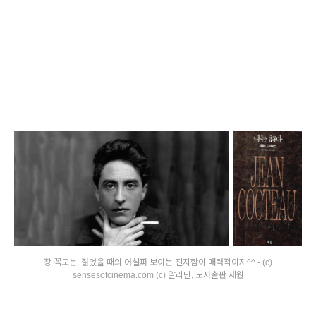
장 꼭도는, 젊었을 때의 어설퍼 보이는 진지함이 매력적이지^^ - (c)
sensesofcinema.com (c) 알라딘, 도서출판 재원