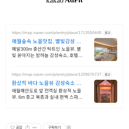
https://map.naver.com/p/entry/place/1713550448
광고
애월숲속 노을맛집, 별빛감성 아
기용품 완벽구비, 대가족
해발300m 중산간 탁트인 노을뷰. 별
빛 쏟아지는 밤하늘 감성숙소, 호텔급
청결도 최대 14인 복층 독채, 5개의
침대와 넓은 다이닝룸으로 프라이빗
한 대가족 여행
https://map.naver.com/p/entry/place/1209676737
광고
환상적 바다 노을뷰 감성숙소 통
창 너머 애월 파노라마바다
애월해안도로 앞 전객실 환상적 노을
뷰. 6m 층고 복층과 실내 편백 스파에
서 즐기 날씨 상관없는 프라이빗 편백
자쿠지 스파. 탁트인 오션뷰 통창 아
래서 누리는 로맨틱
공감
구독하기