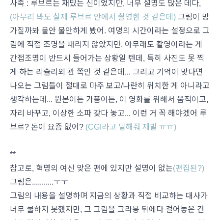
사족 : 루브르는 재밌는 신이었지만, 너무 설명도 많은 데다,
(아무리 봐도 실제 루브르 안에서 촬영한 것 같은데)
그림이 망
가질까봐 불안 불안하게 봤어. 여명의 시간이라는 설정으로 그
림에 직접 조명을 때리지 않았지만, 아무래도 촬영이라는 게
간접조명이 반드시 들어가는 상황일 텐데, 특히 사진도 못 찍
게 하는 리슐리외 관 쪽인 것 같은데... 그리고 기억이 맞다면
나오는 그림들이 절대로 마주 보고/나란히 위치한 게 아니라고
생각하는데... 원본이든 가품이든, 이 영화를 위해서 움직이고,
자리 바꾸고, 이상한 소파 갖다 놓고... 이런 거 꼭 해야겠어 루
브르? 돈이 요즘 없어?
(CGI라고 말해줘 제발 ㅠㅠ)
**
참고로, 혁명의 여신 맞은 편에 있지만 설명이 없는
(편집된?)
그림은...........ㅜㅜ
그림의 내용을 설명하며 지금의 상황과 직접 비교하는 대사가
너무 쿨하지 못했지만, 그 그림을 그라몽 뒤에다 걸어놓은 건