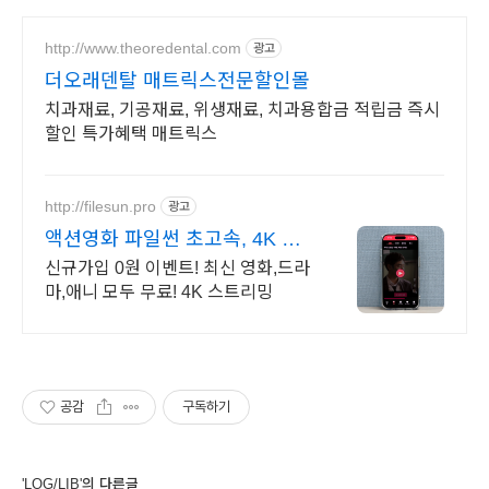
http://www.theoredental.com
광고
더오래덴탈 매트릭스전문할인몰
치과재료, 기공재료, 위생재료, 치과용합금 적립금 즉시
할인 특가혜택 매트릭스
http://filesun.pro
광고
액션영화 파일썬 초고속, 4K 실
시간 보기!
신규가입 0원 이벤트! 최신 영화,드라
마,애니 모두 무료! 4K 스트리밍
공감
구독하기
'LOG/LIB'의 다른글