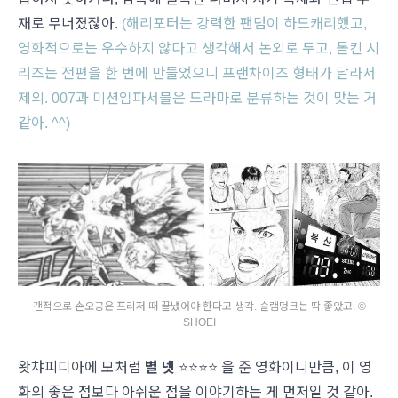
재로 무너졌잖아.
(해리포터는 강력한 팬덤이 하드캐리했고,
영화적으로는 우수하지 않다고 생각해서 논외로 두고, 톨킨 시
리즈는 전편을 한 번에 만들었으니 프랜차이즈 형태가 달라서
제외. 007과 미션임파서블은 드라마로 분류하는 것이 맞는 거
같아. ^^)
갠적으로 손오공은 프리저 때 끝냈어야 한다고 생각. 슬램덩크는 딱 좋았고. ©
SHOEI
왓챠피디아에 모처럼
별 넷
⭐️⭐️⭐️⭐️ 을 준 영화이니만큼, 이 영
화의 좋은 점보다 아쉬운 점을 이야기하는 게 먼저일 것 같아.