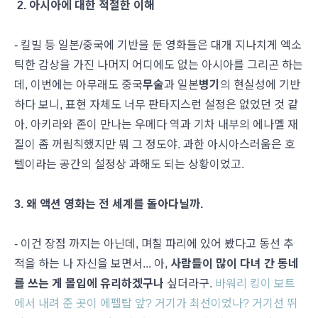
2. 아시아에 대한 적절한 이해
- 킬빌 등 일본/중국에 기반을 둔 영화들은 대개 지나치게 엑소
틱한 감상을 가진 나머지 어디에도 없는 아시아를 그리곤 하는
데, 이번에는 아무래도 중국
무술
과 일본
병기
의 현실성에 기반
하다 보니, 표현 자체도 너무 판타지스런 설정은 없었던 것 같
아. 아키라와 존이 만나는 우메다 역과 기차 내부의 에나멜 재
질이 좀 꺼림칙했지만 뭐 그 정도야. 과한 아시아스러움은 호
텔이라는 공간의 설정상 과해도 되는 상황이었고.
3. 왜 액션 영화는 전 세계를 돌아다닐까.
- 이건 장점 까지는 아닌데, 며칠 파리에 있어 봤다고 동선 추
적을 하는 나 자신을 보면서... 아,
사람들이 많이 다녀 간 동네
를 쓰는 게 몰입에 유리하겠구나
싶더라구.
바워리 킹이 보트
에서 내려 준 곳이 에펠탑 앞? 거기가 최선이었나? 거기선 뛰