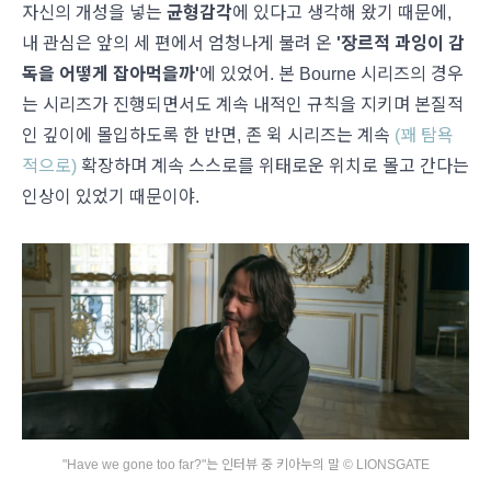
자신의 개성을 넣는
균형감각
에 있다고 생각해 왔기 때문에,
내 관심은 앞의 세 편에서 엄청나게 불려 온
'장르적 과잉이 감
독을 어떻게 잡아먹을까'
에 있었어. 본 Bourne 시리즈의 경우
는 시리즈가 진행되면서도 계속 내적인 규칙을 지키며 본질적
인 깊이에 몰입하도록 한 반면, 존 윅 시리즈는 계속
(꽤 탐욕
적으로)
확장하며 계속 스스로를 위태로운 위치로 몰고 간다는
인상이 있었기 때문이야.
"Have we gone too far?"는 인터뷰 중 키아누의 말 © LIONSGATE