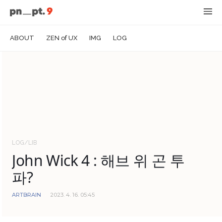
ABOUT
ZEN of UX
IMG
LOG
LOG/LIB
John Wick 4 : 해브 위 곤 투
파?
ARTBRAIN
2023. 4. 16. 05:45