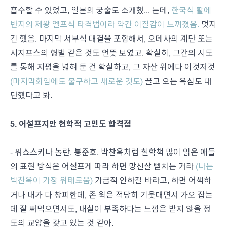
흡수할 수 있었고, 일본의 궁술도 소개했... 는데,
한국식 활에
반지의 제왕 엘프식 타격법이라 약간 이질감이 느껴졌음.
멋지
긴 했음. 마지막 서부식 대결을 포함해서, 오데사의 계단 또는
시지프스의 형벌 같은 것도 언뜻 보였고. 확실히, 그간의 시도
를 통해 지평을 넓혀 둔 건 확실하고, 그 자산 위에다 이것저것
(마지막회임에도 불구하고 새로운 것도)
끌고 오는 욕심도 대
단했다고 봐.
5. 어설프지만 현학적 고민도 합격점
- 워쇼스키나 놀란, 봉준호, 박찬욱처럼 철학책 많이 읽은 애들
의 표현 방식은 어설프게 따라 하면 망신살 뻗치는 거라
(나는
박찬욱이 가장 위태로움)
가급적 안하길 바라고, 하면 어색하
거나 내가 다 창피한데, 존 윅은 적당히 기웃대면서 가오 잡는
데 잘 써먹으면서도, 내실이 부족하다는 느낌은 받지 않을 정
도의 교양을 갖고 있는 것 같아.