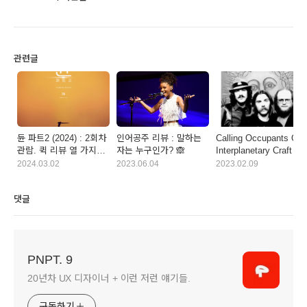
관련글
듄 파트2 (2024) : 2회차
인어공주 리뷰 : 말하는
Calling Occupants Of
관람. 퀵 리뷰 열 가지
자는 누구인가? 🙈
Interplanetary Craft -
(노 스포)
Klaatu
2024.03.02
2023.06.04
2023.02.09
댓글
PNPT. 9
20년차 UX 디자이너 + 이런 저런 얘기들.
구독하기