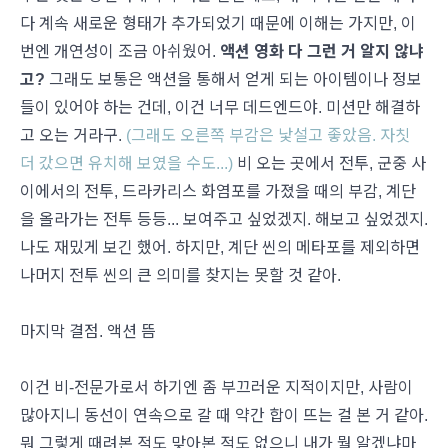
다 계속 새로운 형태가 추가되었기 때문에 이해는 가지만, 이
번엔 개연성이 조금 아쉬웠어.
액션 영화 다 그런 거 알지 않냐
고?
그래도 보통은 액션을 통해서 얻게 되는 아이템이나 정보
들이 있어야 하는 건데, 이건 너무 데드엔드야. 미션만 해결하
고 오는 거라구.
(그래도 오른쪽 부감은 낯설고 좋았음. 자칫
더 갔으면 유치해 보였을 수도...)
비 오는 곳에서 전투, 군중 사
이에서의 전투, 드라카리스 화염포를 가졌을 때의 부감, 계단
을 올라가는 전투 등등... 보여주고 싶었겠지. 해보고 싶었겠지.
나도 재밌게 보긴 했어. 하지만, 계단 씬의 메타포를 제외하면
나머지 전투 씬의 큰 의미를 찾지는 못할 것 같아.
마지막 결점. 액션 뜸
이건 비-전문가로서 하기엔 좀 부끄러운 지적이지만, 사람이
많아지니 동선이 연속으로 갈 때 약간 합이 뜨는 걸 본 거 같아.
뭐 그렇게 때려본 적도 맞아본 적도 없으니 내가 뭘 알겠냐마