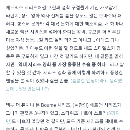
매트릭스 시리즈처럼 고전과 철학 구절들에 기댄 가오잡기...
라던지, 장르 영화 역사 전체를 훑을 정도로 많은 오마주와 패
러디, 갱스터 문화와 각 대륙 문화에 대한 엑소티즘, 매 화마다
새로운 액션 시퀀스를 넣어야 한다는 강박, 규모를 더 키우겠
다는 야심 등등... 뭔 카드 돌려 막기도 아니고... 이래도 되나
싶었거든. 키아누도 이런 말을 할 정도로 채드 스타헬스키 감
독은 좀 무모하게 밀고 나간 것 같기도 하지만, 내 결론을 말하
자면 -
역대 시리즈 영화 중 가장 훌륭한 수습 중 하나
- 라고 말
할 수 있을 것 같아. 시리즈 영화 중에 이렇게 화려하고 풍성한
엔딩을 본 적이 있었나 싶을 만큼.
(훌륭한 엔딩이라고 생각했
는데... 5편 만든다며?)
백투 더 퓨처나 본 Bourne 시리즈,
(놀란의) 배트맨 시리즈가
그나마 괜찮은 3부작이었고, 스타워즈나 토이 스토리
(3까지
만)
도 나쁘지 않았던 것 같지만, 모두 기존 시리즈를 제대로 수
습하지 못하거나, 탐욕에 굴복한 나머지 자기 복제와 컨셉 부