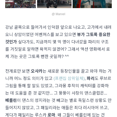
@ Marvel
강남 골목으로 들어가서 인덕원 앞으로 나오고, 고가에서 내려
오니 상암이었던 어벤져스를 보고 있으면
뷰가 그토록 중요한
것인가
싶다가도, 지금까지 몇 억 명이 다녀갔을 파리의 구조
를 거짓말로 말하면 욕먹지 않겠어? 그래서 액션 영화에서 로
케 가는 곳은 그토록 뻔한 곳일까? ^^
전개로만 보면
오사카
는 새로운 등장인물을 끌고 와야 하는 거
니까 어느 정도 의미가 있고
(프랜십 삼위일체)
,
파리
도 루브르
그림을 통해 할 말도 있었고, 그라몽 후작의 캐릭터를 강화하
는 데 도움을 준 것 같지만... 그 뚱뚱이 사장의 댄스클럽은...
베를린
이 댄스의 성지라는 것 빼고는 별로 독일스런 상황도 만
들어지지 않았고, 그 패밀리라는 애들은 죄다 러시아어 쓰고,
게다가 패밀리는 루스카
로마
. 왜 그들이 베를린에 있는 건