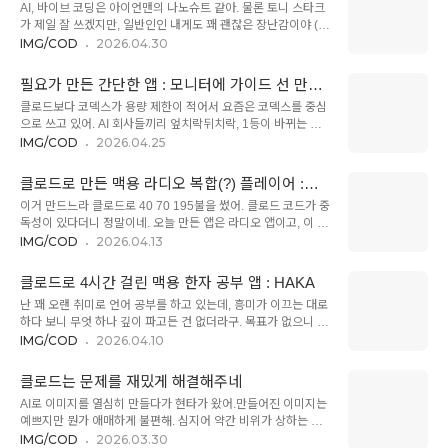
AI, 바이브 코딩은 아이언맨의 나노슈트 같아. 물론 토니 스타크
괜찮아서 별생각 없이 이 사이트를 자주 이용했어. 오만가지 파
가 제일 잘 쓰겠지만, 일반인인 내게도 꽤 괜찮은 장난감이야 (그
일 포맷을 다 바꿔주는데, 정작 나는 png를 webp로만 바꿀 뿐
래서 위력은 없지^^). 이번에 만든 앱은 이전 OS의 런치패드를
IMG/COD
2026.04.30
다른 변환은 안 해본 것 같아. 그래서 간단히 맥용 데스크탑 앱을
복원?한 런치패드 앱이야. 굳 올 런치패드(Good Old
만들어보기로 했어. 이름은 PNG + WEBP = PNBP.요즘은 뭐
LaunchPad), 하여 이름은 06 GOLP.이번 앱도 구조 세팅은 너
든 조금 불편하면 앱을 만드는 것 같아. 최근엔 토렌트 앱도 만들
필요가 만든 간단한 앱 : 모니터에 가이드 선 만드
무나 허망하게 빨리 끝났어. "이전 OS 스타일의 런치패드를 만
어..
는 LALI
클로드보다 코덱스가 용량 제한이 적어서 요즘은 코덱스를 중심
들어줘"라고 입력하니, 런치패드를 5분 만에 만들어주네. 아직도
으로 쓰고 있어. AI 회사들끼리 엎치락뒤치락, 1등이 바뀌는 속
이 속도는 적응 안됨. ㅎㅎ. 문제는 좌우 플리킹이 안되고, 앱 크
도가 엄청난 것 같아. 클로드가 Mythos를 발표하면서 '우리 인공
IMG/COD
2026.04.25
기와 폴더 디자인의 조악하고 비일관적이며 배경은 단색... UX
지능은 이제 위험한 수준이다'라고 호들갑을 떤 게 저번 주였는
를 세밀하게 다듬고 디자인을 다듬는 데 든 시간이 10배는 더 들
데, 이번 주에는 GPT가 '우리 성적표가 더 좋네?'라며 새로운 버
었어. 확실히 디자이너는 성가신 존재라고 생각해(자학).역시나
클로드로 만든 맥용 라디오 복합(?) 플레이어 :
전을 발표했어.재작년에는 AI 업계의 뉴스가 연 단위로 업데이트
나..
RAPI
이거 만드느라 클로드로 40 70 195불을 썼어. 클로드 코드가 중
됐었고, 작년까지만 해도 월 단위로 뉴스가 떴는데, 올해 2월부
독성이 있다더니 정말이네. 오늘 만든 앱은 라디오 앱이고, 이 앱
터는 거의 주단위로 뉴스가 발표되는 느낌이야. 그것도 매번 엄
역시 내 지식의 범위와 개인적인 필요에 의한 거야. 그래도 저번
IMG/COD
2026.04.13
청난 파괴력으로. AI를 공부하는 게 정말 의미있는 걸까? 한 2~3
주에 만든 앱 HAKA보다는 조금 더 미지의 영역까지 손을 뻗어
년만 지나면 누구나 자연어로 마법을 부릴 수 있을 것 같은데 말
봤는데, 아무래도 내가 모르는 부분이 있다 보니 그만큼 어설픈
이지. ^^클로드 코드를 맛본 이후로, 요즘은 한 주에 하나씩 앱을
클로드로 4시간 걸린 맥용 한자 공부 앱 : HAKA
지시를 했고, 그만큼 클로드도 에러를 내더라구. 나는 업무 중에
만드는..
난 꽤 오랜 취미로 언어 공부를 하고 있는데, 흥미가 이끄는 대로
일정 정도의 소음이 필요해. 그리고 그게 약간의 내러티브를 갖
하다 보니 무엇 하나 깊이 파고든 건 없더라구. 목표가 없으니 늘
고 있으면 좋아.하지만, 회사의 주변 사람들이 하는 이야기는 대
지 않는 것 같아서 작년부터 JLPT니, DELF, TestDaF 등등의
IMG/COD
2026.04.10
부분 업무 얘기니까 대충 흘려듣기 어려워서 집중하게 되고, 음
시험을 볼 궁리를 하고 있는데, 우선 제일 쉬운(?) 한자 3급을 먼
악은 지나치게 몰입하게 되어서 작업에 영향을 주기도 해. 오디
저 따보려고 올해 1월부터 한자를 공부중이야. 하지만 회사원이
오북도 시도해 봤는데, 그건 완전 "이야기"라서, 내용을 놓치면
클로드는 문제를 재밌게 해결해주네
각 잡고 공부하는 게 어디 쉽나. 회사 일, 가족 일에 밀려서 대충
다시 돌려 듣..
AI로 이미지를 열심히 만들다가 현타가 왔어.만들어진 이미지는
대충 하고 있지.그런데 오늘은 회사를 좀 일찍 마치고 귀가했어.
예쁘지만 뭔가 애매하게 불편해. 심지어 약간 비위가 상하는 느
어라? 갑자기 시간이 생겼네? ^^클로드를 켜서 "한자를 평소에
낌이야. 이 AI 멀미는 생각보다 심각했고, 나는 이 멀미를 해결하
IMG/COD
2026.03.30
익힐 수 있는 앱"을 만들어보자 하고 맥용 네이티브 앱을 만들어