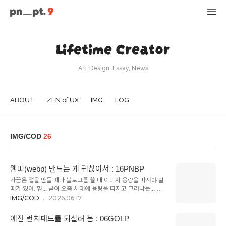
Lifetime Creator
Art, Design, Essay, News
ABOUT
ZEN of UX
IMG
LOG
IMG/COD
26
웹피(webp) 만드는 게 귀찮아서 : 16PNBP
가끔은 앱을 만들 때나 블로그를 쓸 때 이미지 용량을 따져야 할
때가 있어. 뭐... 굳이 요즘 시대에 용량을 따지고 그러냐는... 생
각을 하기도 하지만, 나 스스로가 느린 로딩을 못 견디는 편이라
IMG/COD
2026.06.17
서 말이지. 역지사지. 내가 만드는 것이 조금이라도 쾌적했으면
좋겠다는 생각에 webp를 자주 사용해. 그동안은 웹사이트를 이
예전 런치패드를 되살려 봄 : 06GOLP
용했어. 뭐든지 변환해 주는 웹사이트야. 무료인데다 사용성도