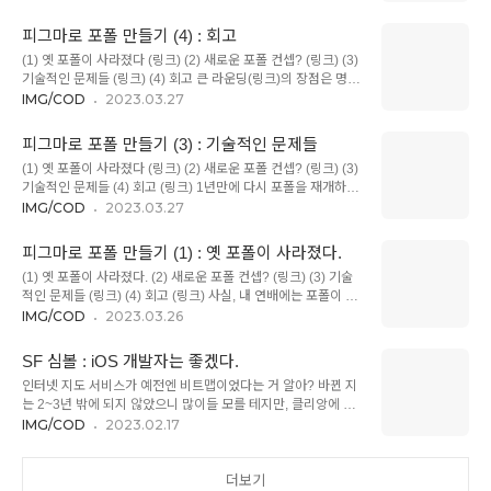
고 싶어서 20년만에 카메라도 샀어. 조금 정밀한, 제대로 된 이
보았는데... 허망하리만큼 쉽고 단순해서 놀랐어.간단한 몇 번의
미지를 보면 조금 해소가 되지 않을까 싶었거든. AI 멀미는 카메
의견 교환으로 MVP를 완료한 게 20분, 로컬로 만들..
피그마로 포폴 만들기 (4) : 회고
라 덕에 좀 나았어. 하지만, 완전한 해결책은 아니었지. AI는 업무
(1) 옛 포폴이 사라졌다 (링크) (2) 새로운 포폴 컨셉? (링크) (3)
에서는 어쨌든 계속 써야 하는 도구잖아. 완전히 멀어질 수도 없
기술적인 문제들 (링크) (4) 회고 큰 라운딩(링크)의 장점은 명확
어서, 이것저것 공부하던 중에... 우리 회사에서 박람회에 참가하
해. 한 화면에 여러 기능과 정보를 독립적으로 운용하기에 최적
IMG/COD
2023.03.27
게 되었다는 뉴스를 들었어. (음. 귀찮은데)넓은 부스를 분양받아
인 포맷 같아. 라운딩이 주는 독립성이 생각보다 대단하다는 걸
서 세 자회사가 나눠 써야 하는 상황이더라구. 딱히 총괄하는 헤
이번에 많이 느꼈어. 비록 나는 정보(텍스트)와 이미지를 나누는
드도 없어서 논의가 꽤 피상적으로 흘러갔어. AI 이미지만 만들
피그마로 포폴 만들기 (3) : 기술적인 문제들
정도로만 활용했지만, 좀 더 탐색하다 보면 더 많은 용도를 찾을
던 내가,..
(1) 옛 포폴이 사라졌다 (링크) (2) 새로운 포폴 컨셉? (링크) (3)
수 있을 것 같아. 이를테면 옛날 포폴에서는, 이처럼 여러 개의
기술적인 문제들 (4) 회고 (링크) 1년만에 다시 포폴을 재개하다.
이야기를 한 장에 담는 게 좀 애매했는데, 이 형태에서는 여러 독
인생은 계획하는 것보다 직관으로 가는 게 더 즐거운 법이지.
IMG/COD
2023.03.27
립된 이야기를 한 장에 담아도 각각의 내용이 살고, 오른쪽 이미
Biennale라는 서체를 발견하고, 큰 라운딩의 효용을 발견하고,
지처럼 두 이미지 사이를 대비시키는 것도 가능. 이것 말고도 여
이 둘을 섞으면 괜찮은 게 나오겠다고 생각한 건 순간이었어. 원
러 장점이 있을 것 같은데 더 공부해 봐야지. 멀티앱 (한 ..
피그마로 포폴 만들기 (1) : 옛 포폴이 사라졌다.
래는 반 포기 상태였거든. 이전 컨셉이 실패한 후 대안을 찾아 보
(1) 옛 포폴이 사라졌다. (2) 새로운 포폴 컨셉? (링크) (3) 기술
지도 않았을 뿐더러, 이미 흥미를 잃은 상태였으니까. 결국 ; 컨
적인 문제들 (링크) (4) 회고 (링크) 사실, 내 연배에는 포폴이 그
셉이란 게 별 거 아니란 생각 ^^ 이게 내게는 꽤나 큰 통찰이자
다지 중요하지 않아. 경력이 10년 안쪽이라면 어떻게 디자인하
IMG/COD
2023.03.26
반성인데, 인위적으로 컨셉을 잡으려던 게 괜한 어려움을 자초한
는가, 생각을 잘하는가, 예쁜 걸 만드는 가를 중요하게 보지만,
게 아니었나 싶어. 내가 남의 작업하듯이 내 포폴을 만들려 하지
20년 남짓의 내 경력이라면 무엇을 했는가, 어디서 일했는가만
않았었나... Geometric을 쓴다는 것 + 큰..
SF 심볼 : iOS 개발자는 좋겠다.
알면 나머지는 그다지 중요하지 않거든. (시장이 그렇다는 얘기.
인터넷 지도 서비스가 예전엔 비트맵이었다는 거 알아? 바뀐 지
그런 사회에 동의한다는 뜻은 아니고) 연차가 낮을 때 중요했던
는 2~3년 밖에 되지 않았으니 많이들 모를 테지만, 클리앙에 올
참여도, 공헌도(?) 같은 것도 의미가 없어지는 게, 내 연차라면
라 온 아래 이미지를 보면, 화면 변환 시에 느낌이 좀 다른 걸 알
IMG/COD
2023.02.17
웬만한 곳에서는 대개 "이끄는" 포지션이기 때문에, 거의 모든 참
수 있을 거야. 비단 지도 서비스만이 아니라, 대부분의 서비스는
여도/공헌도가 100%인 게 일반적이잖아. 하지만... 그래도 포폴
초기에 비트맵 이미지를 사용했고, 점차로 벡터로 넘어가고 있
은 디자이너에게 큰 울림을 주는 일이잖아. ^^ 자신이..
어. 이건 서비스 단위의 변화이기도 하고, 개발의 진화 방향이기
더보기