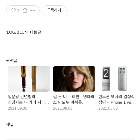
1
구독하기
'LOG/BLC'의 다른글
관련글
입문용 만년필의
걸 온 더 트레인 - 영화와
핸드폰 역사의 결정적
최강자는? - 라미 사파리
소설 모두 아쉬운.
장면 - iPhone 1 vs.
vs. 트위스비 에코
InfoBar 2
2021.09.05
2021.08.08
2021.05.03
댓글