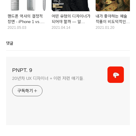
핸드폰 역사의 결정적
어떤 유형의 디자이너가
내가 좋아하는 예술
장면 - iPhone 1 vs.
되어야 할까 — 알
작품이 비도덕적인
InfoBar 2
파치노 vs. 로버트 드
예술가에게서 나온
2021.05.03
2021.04.14
2021.01.20
니로
거라면?
댓글
PNPT. 9
20년차 UX 디자이너 + 이런 저런 얘기들.
구독하기