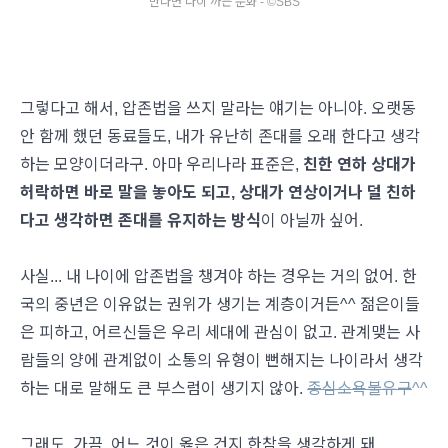
만나면 나이 까는 문화 - ©SBS
그렇다고 해서, 압존법을 쓰지 말라는 얘기는 아니야. 오랫동
안 함께 했던 동료들도, 내가 유난히 존대를 오래 한다고 생각
하는 모양이더라구. 아마 우리나라 표준은,
친한
연하 상대가
허락하면 바로 말을 놓아도 되고, 상대가 연상이거나 덜 친하
다고 생각하면 존대를 유지하는 방식
이 아닐까 싶어.
사실... 내 나이에 압존법을 챙겨야 하는 경우는 거의 없어. 한
국의 중년은 이유없는 권위가 생기는 계층이거든^^ 젊은이들
은 피하고, 어르신들은 우리 세대에 관심이 없고. 관계맺는 사
람들의 양에 관계없이 소통의 유형이 뻔해지는 나이라서 생각
하는 대로 말해도 큰 부스럼이 생기지 않아.
종심소욕불유구
^^
그래도, 가끔. 어느 것이 옳은 건지 한참을 생각하게 돼.