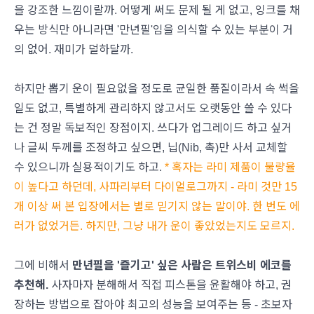
을 강조한 느낌이랄까. 어떻게 써도 문제 될 게 없고, 잉크를 채
우는 방식만 아니라면 '만년필'임을 의식할 수 있는 부분이 거
의 없어. 재미가 덜하달까.
하지만 뽑기 운이 필요없을 정도로 균일한 품질이라서 속 썩을
일도 없고, 특별하게 관리하지 않고서도 오랫동안 쓸 수 있다
는 건 정말 독보적인 장점이지. 쓰다가 업그레이드 하고 싶거
나 글씨 두께를 조정하고 싶으면, 닙(Nib, 촉)만 사서 교체할
수 있으니까 실용적이기도 하고.
* 혹자는 라미 제품이 불량율
이 높다고 하던데, 사파리부터 다이얼로그까지 - 라미 것만 15
개 이상 써 본 입장에서는 별로 믿기지 않는 말이야. 한 번도 에
러가 없었거든. 하지만, 그냥 내가 운이 좋았었는지도 모르지.
그에 비해서
만년필을 '즐기고' 싶은 사람은 트위스비 에코를
추천해.
사자마자 분해해서 직접 피스톤을 윤활해야 하고, 권
장하는 방법으로 잡아야 최고의 성능을 보여주는 등 - 초보자