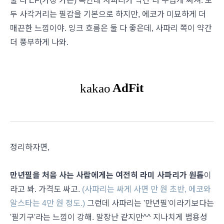
둘 다 EF(가장 가는) 촉인데 사파리가 약간 더 두껍게 써져. 모
두 사각거리는 필감을 기본으로 하지만, 에코가 미묘하게 더
매끈한 느낌이야. 잉크 흐름은 둘 다 좋은데, 사파리 쪽이 약간
더 풍부하게 나와.
정리하자면,
만년필을 처음 사는 사람에게는 여전히 라미 사파리가 원톱
이
라고 봐. 가격도 싸고.
(사파리는 싸게 사면 만 원 초반, 에코와
알스타는 4만 원 정도.)
그런데 사파리는 '만년필'이라기보다는
'필기구'라는 느낌이 강해. 말장난 같지만^^ 지나치게 범용성