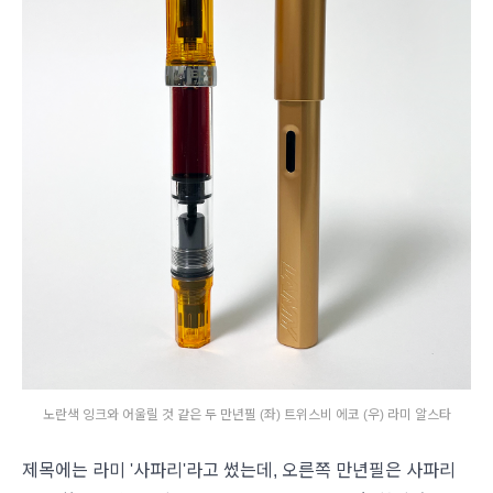
노란색 잉크와 어울릴 것 같은 두 만년필 (좌) 트위스비 에코 (우) 라미 알스타
제목에는 라미 '사파리'라고 썼는데, 오른쪽 만년필은 사파리