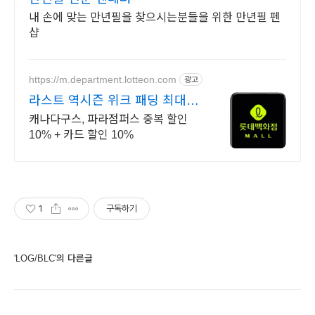
내 손에 맞는 만년필을 찾으시는분들을 위한 만년필 펜
샵
https://m.department.lotteon.com
광고
라스트 역시즌 위크 패딩 최대
74% 할인
캐나다구스, 파라점퍼스 중복 할인
10% + 카드 할인 10%
1
구독하기
'LOG/BLC'의 다른글