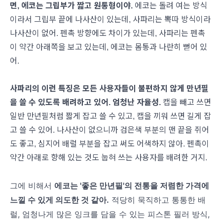
면, 에코는 그립부가 짧고 원통형이야.
에코는 돌려 여는 방식
이라서 그립부 끝에 나사산이 있는데, 사파리는 뽁따 방식이라
나사산이 없어. 펜촉 방향에도 차이가 있는데, 사파리는 펜촉
이 약간 아래쪽을 보고 있는데, 에코는 몸통과 나란히 뻗어 있
어.
사파리의 이런 특징은 모든 사용자들이 불편하지 않게 만년필
을 쓸 수 있도록 배려하고 있어. 엄청난 자율성.
캡을 빼고 쓰면
일반 만년필처럼 짧게 잡고 쓸 수 있고, 캡을 끼워 쓰면 길게 잡
고 쓸 수 있어. 나사산이 없으니까 검은색 부분의 맨 끝을 쥐어
도 좋고, 심지어 배럴 부분을 잡고 써도 어색하지 않아. 펜촉이
약간 아래로 향해 있는 것도 눕혀 쓰는 사용자를 배려한 거지.
그에 비해서
에코는 '좋은 만년필'의 전통을 저렴한 가격에
느낄 수 있게 의도한 것 같아.
적당히 묵직하고 통통한 배
럴, 엄청나게 많은 잉크를 담을 수 있는 피스톤 필러 방식,