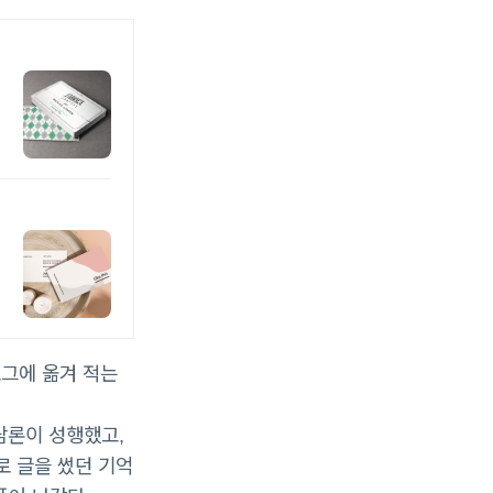
로그에 옮겨 적는
담론이 성행했고,
로 글을 썼던 기억