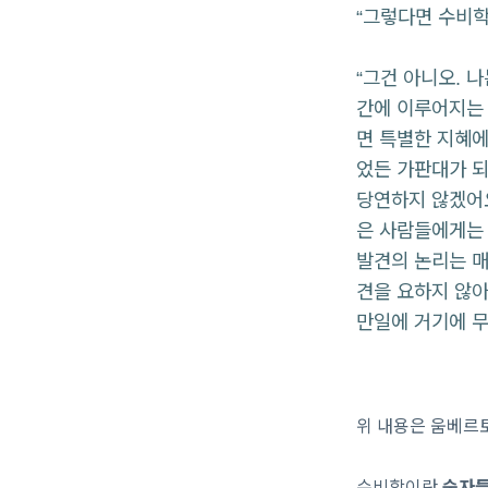
“그렇다면 수비학
“그건 아니오. 
간에 이루어지는
면 특별한 지혜에
었든 가판대가 되
당연하지 않겠어요
은 사람들에게는 
발견의 논리는 매
견을 요하지 않아
만일에 거기에 무
위 내용은 움베르토
수비학이란
숫자들