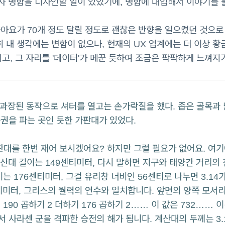
회사 명함을 디자인할 일이 있었기에, 명함에 대입해서 이야기를 
아요가 70개 정도 달릴 정도로 괜찮은 반향을 일으켰던 것으로
히 내 생각에는 변함이 없으나, 현재의 UX 업계에는 더 이상 황
지고, 그 자리를 '데이터'가 메꾼 듯하여 조금은 팍팍하게 느껴지
리에는 과장된 동작으로 셔터를 열고는 손가락질을 했다. 좁은 골목과
권을 파는 곳인 듯한 가판대가 있었다.
판대를 한번 재어 보시겠어요? 하지만 그럴 필요가 없어요. 여기
대 길이는 149센티미터, 다시 말하면 지구와 태양간 거리의 
이는 176센티미터, 그걸 유리창 너비인 56센티로 나누면 3.14
티미터, 그리스의 월력의 연수와 일치합니다. 앞면의 양쪽 모서
190 곱하기 2 더하기 176 곱하기 2…… 이 값은 732…… 
 사라센 군을 격파한 승전의 해가 됩니다. 계산대의 두께는 3.