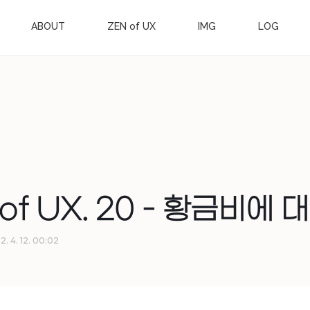
ABOUT
ZEN of UX
IMG
LOG
of UX. 20 - 황금비에 
2. 4. 12. 00:02