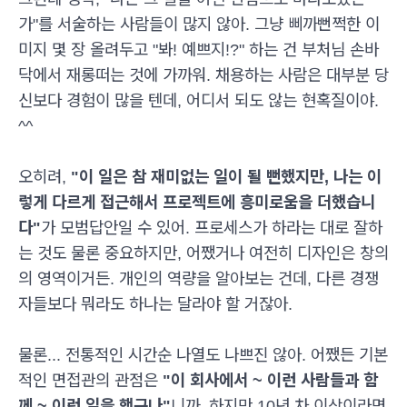
가"를 서술하는 사람들이 많지 않아. 그냥 삐까뻔쩍한 이
미지 몇 장 올려두고 "봐! 예쁘지!?" 하는 건 부처님 손바
닥에서 재롱떠는 것에 가까워. 채용하는 사람은 대부분 당
신보다 경험이 많을 텐데, 어디서 되도 않는 현혹질이야.
^^
오히려,
"이 일은 참 재미없는 일이 될 뻔했지만, 나는 이
렇게 다르게 접근해서 프로젝트에 흥미로움을 더했습니
다"
가 모범답안일 수 있어. 프로세스가 하라는 대로 잘하
는 것도 물론 중요하지만, 어쨌거나 여전히 디자인은 창의
의 영역이거든. 개인의 역량을 알아보는 건데, 다른 경쟁
자들보다 뭐라도 하나는 달라야 할 거잖아.
물론... 전통적인 시간순 나열도 나쁘진 않아. 어쨌든 기본
적인 면접관의 관점은
"이 회사에서 ~ 이런 사람들과 함
께 ~ 이런 일을 했구나"
니까. 하지만 10년 차 이상이라면