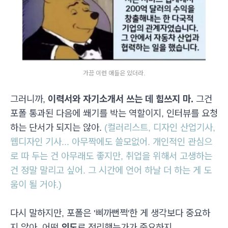
가끔 이런 애들은 있더라.
그러니까,
이력서와 자기소개서 쓰는 데 힘쓰지 마.
그건
포폴 통과된 다음에 쐐기를 박는 역할이지, 인터뷰를 요청
하는 단서가 되지는 않아.
(컬러리스트, 디자인 산업기사,
웹디자인 기사... 아무짝에도 쓸모없어. 개인적인 관심으
로 따 두는 건 아무래도 좋지만, 취업을 위해서 고생하는
건 정말 말리고 싶어. 그 시간에 언어 하날 더 하는 게 도
움이 될 거야.)
다시 말하지만, 포폴은 '삐까뻔쩍'한 게 생각보다 중요하
지 않아. 어떤
의도
로 정리했는가가 중요하지.