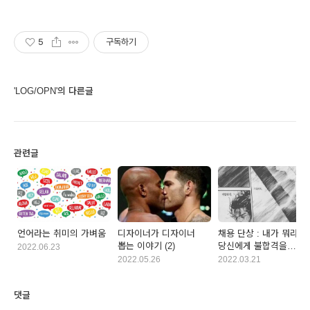
5
구독하기
'LOG/OPN'의 다른글
관련글
언어라는 취미의 가벼움
디자이너가 디자이너
채용 단상 : 내가 뭐라고
뽑는 이야기 (2)
당신에게 불합격을
2022.06.23
주는가.
2022.05.26
2022.03.21
댓글