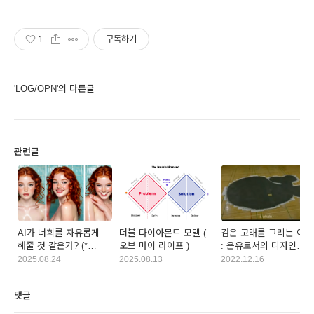
1
구독하기
'LOG/OPN'의 다른글
관련글
AI가 너희를 자유롭게
더블 다이아몬드 모델 (
검은 고래를 그리는 아이
해줄 것 같은가? (*
오브 마이 라이프 )
: 은유로서의 디자인
이미지)
업무
2025.08.24
2025.08.13
2022.12.16
댓글