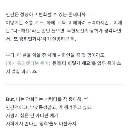
인간은 성장하고 변화할 수 있는 존재니까 —
어떻게든 소통, 계도, 화해, 교육, 이해하려 노력하지만... 이제
는 "다 ~해요"라는 말만 들으면, 무한도전의 광희가 생각나면
서,
'또 광희인거냐'
라며 절망하곤 해.
부디, 이 글을 읽을 전 세계 사회인들 중 몇 명이라도,
(마치 통달했다는 듯이)
'
원래 다 이렇게 해요'
를 업무 중에 쓰
지 않길 바라. 🙏
But,
나는 광희라는 캐릭터를 참 좋아해. ^^
인간적이고, 막냇동생같고, 막 챙겨주고 싶고.
사람이 싫은 건 아니란 얘기.
사회에서 만나는 '광희'들도 마찬가지.