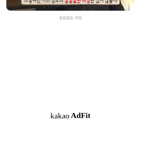
실낱같은, 희망