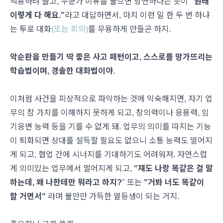
적용하려 들고, 누군가 이유를 물으면 당연하다는 듯이
"원래
이렇게 다 해요."
라고 대답하면서, 마치 이런 일 한 두 번 하냐
는 투로 대화
(또는 회의)
를 무용하게 만들곤 하지.
악순환을 만들기 딱 좋은 사고 패턴이고, 스스로를 망가뜨리는
학습법이며, 경솔한 대화법이야.
이처럼 사건을 피상적으로 파악하는 것에 익숙해지면, 자기 업
무의 참 가치를 이해하지 못하게 되고, 창의력이나 응용력, 임
기응변 능력 등을 기를 수 없게 돼. 업무의 의미를 따지는 기능
이 퇴화되면 상대를 설득할 필요도 없으니 소통 능력도 떨어지
게 되고, 협업 간에 시너지를 기대하기도 어려워져. 자연스럽
게 의미있는 업무에서 멀어지게 되고,
"쟤도 나랑 똑같은 걸 말
하는데, 왜 나한테만 뭐라고 하지?
" 또는
"거봐 너도 똑같이
할 거면서"
라며 불만만 가득한 열등생이 되는 거지.