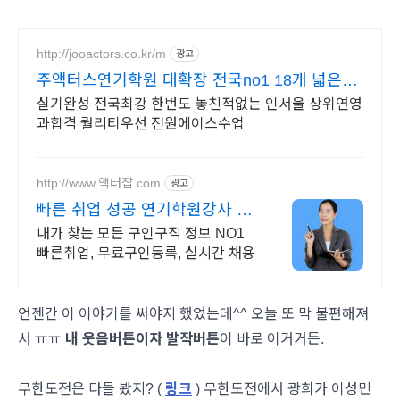
http://jooactors.co.kr/m
광고
주액터스연기학원 대확장 전국no1 18개 넓은강
의실
실기완성 전국최강 한번도 놓친적없는 인서울 상위연영
과합격 퀄리티우선 전원에이스수업
http://www.액터잡.com
광고
빠른 취업 성공 연기학원강사 스
텝모집,연기자,영화배우,
내가 찾는 모든 구인구직 정보 NO1
빠른취업, 무료구인등록, 실시간 채용
언젠간 이 이야기를 써야지 했었는데^^ 오늘 또 막 불편해져
서 ㅠㅠ
내 웃음버튼이자 발작버튼
이 바로 이거거든.
무한도전은 다들 봤지? (
링크
) 무한도전에서 광희가 이성민