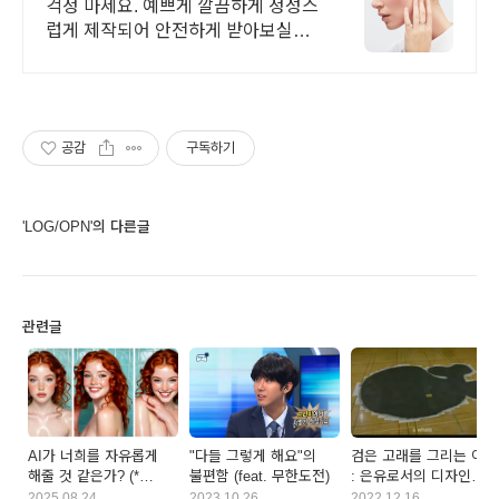
터치기능 탑재!
걱정 마세요. 예쁘게 깔끔하게 정성스
럽게 제작되어 안전하게 받아보실수
있습니다 특별한 날을 더 빛나게 해
줄 오블린 주얼리의 랩다이아몬드
공감
구독하기
'LOG/OPN'의 다른글
관련글
AI가 너희를 자유롭게
"다들 그렇게 해요"의
검은 고래를 그리는 아이
해줄 것 같은가? (*
불편함 (feat. 무한도전)
: 은유로서의 디자인
이미지)
업무
2025.08.24
2023.10.26
2022.12.16