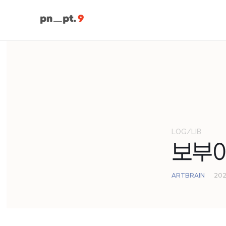
LOG/LIB
보부아
ARTBRAIN
202