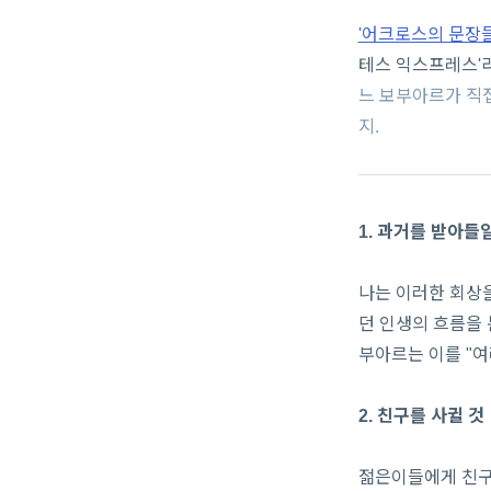
'어크로스의 문장들
테스 익스프레스'
느 보부아르가 직접
지.
1. 과거를 받아들
나는 이러한 회상을
던 인생의 흐름을 
부아르는 이를 "여
2. 친구를 사귈 것
젊은이들에게 친구