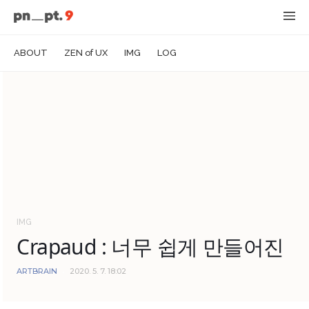
ABOUT
ZEN of UX
IMG
LOG
IMG
Crapaud : 너무 쉽게 만들어진
ARTBRAIN
2020. 5. 7. 18:02