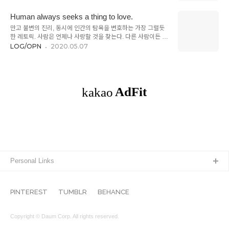
사실을 부정하는, 사실을 흘깃 보는, 사실을 피하는. 사실에게는
려면 나름 신경 써야 했을 텐데, 어린아이가 꼬박꼬박 챙겨본 걸
그 스스로가 원하는 지위만을 주어야 한다. 어떤 경우에도 사실
보면 되게 맘에 들었었나 봐...
Human always seeks a thing to love.
의 지위를 빼앗지 않아야 한다. 무지는 사실을 구축驅逐하므로,
만고 불변의 진리, 동시에 인간의 탐욕을 변호하는 가장 그럴듯
무지 위에 쌓은 사실은 필연적으로 부패하므로, 우리는 무지를
한 레토릭. 사람은 언제나 사랑할 것을 찾는다. 다른 사람이든 어
경계해야 하고, 자신의 지식에 겸허해야만 한다. 나의 세계는, 더
떤 물건이든, 또는 다른 사람의 어떤 물건이든. 하지만 대개의 경
LOG/OPN
2020.05.07
많은 사람들이 진실에 다가설 때 천국이 된다. Image
우, 그 결과는 아름답지 않아서, 전쟁과 비슷한 형태로 실체화한
@Unsplash
다. '사랑할 것을 찾는다'는 말이 참 예뻐보이지만, 사실 그 앞에
'언제나'가 붙어있어서 모든 문제가 시작된다. 마케터들은 잘 이
해할 테지만, 이는 자본주의가 인간을 얼마나 닮아있는지를 보여
주는 증거이자, 우리가 '좋다'고 분류하는 정신의 기능들 - 이를테
면 창조, 사랑, 믿음, 정열 등 - 조차도 필연적으로 양면성을 가지
고 있다는 것을 망각해서는 안되는 이유이다.
Personal Links
PINTEREST
TUMBLR
BEHANCE
Copyright © Daum Corp. All rights reserved.