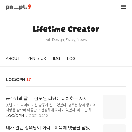
Lifetime Creator
Art, Design, Essay, News
ABOUT
ZEN of UX
IMG
LOG
LOG/OPN
17
공주님과 달 — 잘못된 리딩에 대처하는 자세
옛날 어느 나라에 어린 공주가 살고 있었다. 공주는 왕과 왕비의
사랑을 받으며 아름답고 건강하게 자라고 있었다. 어느 날 하늘
높이 떠 있는 금빛 달을 보고 불현듯 그 달을 가지고 싶다며 부모
LOG/OPN
2021.04.12
님께 달을 따달라고 보챘다. 왕과 왕비는 공주에게 달은 따올 수
없다고 타일렀다. 그래도 막무가내로 보채는 공주. 왕은 덕망 있
내가 알던 정의당이 아냐 - 페북에 댓글을 달았더
고 실력 있는 학자들을 불러 공주를 설득해 보았다. "공주님, 달