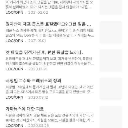
니 혐오발언을.
이 기사가 화근이었어. 댓글을 단 죄로, 저녁부터 새벽까지를 오
은 아주 멀리 있습니다. 달이 있는 곳까지 갈 수 없습니다. 설사
롯이 날려버렸어. 아아, 다시는 댓글을 달지 않을테야. "다른 비
달이 있는 곳까지 간다 하더라도 따올 수 없습니다."라고 말해도
서는 운전 중 넷플릭스도 보던데" 면직된 류호정 수행비서의 반
LOG/OPN
2021.02.02
소용 없었다. 공주는 달을 따다 달라는 요구를 들어주지 않자, 식
전 행동 면직된 수행비서 A씨는 류 의원을 당 징계위원회에 재소
사를 하지 않고 굶기 시작했다. 이때, 공주와 친하게 지내던 광대
한다는 입장이다. www.huffingtonpost.kr 기사의 내용을 간단
가 나타나 공주에게 물었다. "공주님, 달은 어떻게 생겼나요?"
권지안이 제프 쿤스를 표절했다고? 그런 일은 있
히 말하자면, 류호정 의원의 비서가 상습적으로 불법을 저질렀던
"달은..
을 수가 없어! - update '21.1.1
최근 뉴스 기사를 통해, 권지안(a.k.a. 솔비)의 미술 작업이 제프
사람이고, 류호정 의원은 3번이나 퇴직 권고를 했으나, 열심히
쿤스의 'Play Doh'를 따라 했다는 내용을 읽었어. 기사에는 두
하겠다고 말만 할 뿐 고쳐지지 않아서 잘랐다는 내용이야. 그리
개의 색 덩어리를 비교하는 사진이 실려 있었는데, 왼쪽은 권지
LOG/OPN
2021.01.01
고 이 기사와는 별개로 알려진 사실은, 류 의원이 절차상 실수라
안의 케이크 작업이고, 오른쪽은 제프 쿤스의 거대한 조형물이
고 해명(≠사과)한 것, 면직의 사유로 '업무상 성향차이'를 든 것.
야. 이걸 표절했다고 말하는 것 까지는 좀 오버인 것 같고, 그렇
피해자의 주장(7일 전 통보, 재택근무 전환 등)에 대한 피드백 없
옛 파일을 뒤적거린 후, 뻔한 통찰을 느끼다.
다고 건전한 참조라고 하기에는 좀 더티한 것 같고. 그냥 사소한
음..
외장하드를 꺼내서 파일을 뒤져 보고, 과거를 반추하며, 폭풍처
해프닝에 지나지 않으며, 그녀에겐 조금 아쉬운 찬스였다고 생각
럼 4개의 포스팅을 올렸다. 당연하고 뻔한 성찰이 머릿속을 가득
해. 권지안은 자신의 인스타그램에 '제프 쿤스의 작품을 보고 영
채웠다 : 나는 나답게 살 때 가장 좋은 결과를 내었다. 선의든 악
LOG/OPN
2020.12.25
감 받아서 만들었다'고 적었지만, 굳이 배색과 형태를 비슷하게
의든, 나답지 않은 일을 할 때 나는 무뎌졌고 비루해졌다. 다른
구성해서 본인의 오리지널리티를 날려버릴 필요가 있었을까 싶
이에게 피상적인 적응을 하면 최악의 결과를 얻었고, 그들과 나
어. 난 제프 쿤스의 'Play Doh' 시리즈를 이번 뉴스에서 처음 봤
서정범 교수와 드레퓌스의 정의
자신을 온전히 이해시켰을 땐 함께 좋은 열매를 나누어 가질 수
어. 하..
서정범 교수님께서 돌아가신 지 벌써 10년이 되었군. 내가 어렸
있었다. 어설프게 트렌드를 좇고, 사람들이 좋아할 법한 태도를
을 때 그는 KBS에서 작은 방송 프로그램을 맡고 있었는데, 주로
취했을 때는 남들과 나를 비교하면서 슬퍼졌고, 나와 우리의 즐
우리말의 어원과 변형을 설명해 주는 5분짜리 짧은 구성이었어.
LOG/OPN
2020.08.12
거움을 위해 움직였을 땐 그저 오롯이 즐거웠다. (가끔은 놀라운
이를테면 이런 거였지. ... 이 '설겆다'는 옛말로는 '설엊다'입니다.
선물도 뒤따라 왔다.) 항상 알고 있다고 생각하지만, 항상 반복되
여기서 '설다'는 '치우다, 정리하다'의 뜻이 있습니다. 한자로는
는 실수를 올해도 했다. 44년을 살았지만 아직도 교정해야 하는
가짜뉴스에 대한 피로
'수습'의 의미가 있죠. 즉, '설엊-'은 '설-' + '엊-'의 조합이며, '엊-'은
삶이다. 내 스..
사실을 정확히 알지 않은 채로 글을 쓰는 것은 죄악에 가깝다. 가
'겆다'의 의미로 기역이 탈락한 것으로 보입니다. '겆다' 역시 '수
르치는 것도 마찬가지. 사실을 모르는, 사실을 잘못 이해한, 사실
습하다, 정리하다'의 뜻이 있습니다. ... 교수님 특유의 가볍게 새
을 묵살하는, 사실에 관심없는, 사실을 재단하는, 사실을 왜곡한,
LOG/OPN
2020.05.26
는 목소리가 아직도 기억나. ^^ 5분짜리 프로그램이라서 챙겨 보