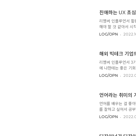
하게 받아들여서, 교
되는데, 그 와중에도 
친애하는 UX 초
생님은 아이에게 직접 
이 커져서 병원에까지 
리멤버 인플루언서 활동
토시오는 계속 ..
해야 할 것 같아서 시작
번에도 글쓰기를 독려하
LOG/OPN
2022.1
응이 있어서 블로그에도 
우리나라에서 역사가 그
분의 UX 디자이너는 
해외 빅테크 기업의
‘기획자’에서 커리어를
에 거의 대부분이 독학
리멤버 인플루언서 3기
에 나한테는 좋은 기회
를 쓰는 톤과 다른 점은
LOG/OPN
2022.
작된 글로벌 테크 기업
을 미치고 있는 것 같
하고 있다고 하고... W
언어라는 취미의 
인해 반사 이익을 거두
호화폐 기업인 코인 베이
언어를 배우는 걸 좋아
를 잘하고 싶어서 공부
고 해야 하나? ^^ 영
LOG/OPN
2022.
등 다양한 환경에 노
정도로는 익숙하고, 불
공했기 때문에 고등학생