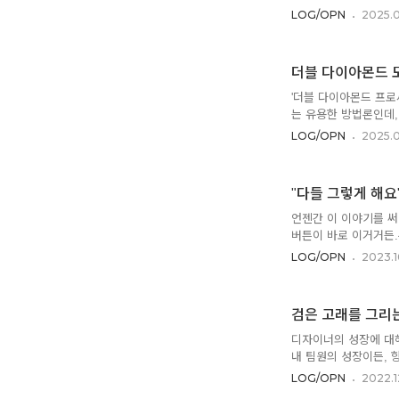
시각적으로 구현해 내는
LOG/OPN
2025.
만시지탄이자 감개무량
있다는 아이디어는 참 
사실인 구상일 뿐이야
더블 다이아몬드 모
수 없어. "그림을 배
멋져 보이지만, 사실은 
'더블 다이아몬드 프로
는 유용한 방법론인데,
한 일반론에 가까워. D
LOG/OPN
2025.0
이 일의 의미는 무엇일
소외되어 보이지만 챙겨
야 하는 문제인가.Def
"다들 그렇게 해요"
의들을 어떻게 수렴할 
정수는 이런 단어이니 
언젠간 이 이야기를 써
버튼이 바로 이거거든.
게 연기수업을 받는 내용
LOG/OPN
2023.1
험의 패턴대로 일하는 
그렇게 하니까'라는 사
게 돼. 이성민 배우는
검은 고래를 그리는
감정에 집중해야 하고,
문이라고.그리고 그에 대
디자이너의 성장에 대해
내 팀원의 성장이든, 
유 주제로 그림을 그리
LOG/OPN
2022.1
우리의 주인공 토시오는