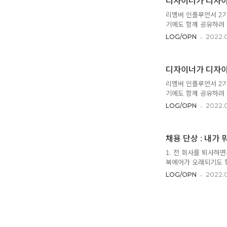
디자이너가 디자이너
야동)가 나한테 좀 맞
카나를 뗀 수준이고, 독
리멤버 인플루언서 2기
기에도 함께 공유하려 해
여기는 편하게 하던 대
LOG/OPN
2022.0
업에 대해서 얘기했어.
분에 대한 이야기를 할
는데, 인사팀에게서 행
디자이너가 디자이너
습니다.""네, 알겠습
간단한 건 후딱 정리하고
리멤버 인플루언서 2기
기에도 함께 공유하려 해
여기는 편하게 하던 대
LOG/OPN
2022.0
20년이 약간 넘는 경력
러다 보니 나름의 노하
에 3~4명은 보는데,
채용 단상 : 내가
해보고자 글을 써. 이
하고.채용이란 게. 사람
1. 전 회사를 퇴사하면
북에어가 오래되기도 했
각오를 다지기 위함이기
LOG/OPN
2022.0
를 받는 이 M1 맥북
것을 배우겠다고 Cinem
용을 배우고 나니 흥미
틀 만에 파악했었는데,
그램들은 그다지 무겁지