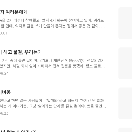
무실에 가져가 선생님들과 상의하고, 부모님에게도 이 사실을 알리게
우리의 토시오는 밤낮없이 종이들을 까맣게 채워 나가고. 급기야 선
심자 여러분에게
물어보는데, 토시오는 대답하지도 않고, 계속 까만 칠만 계속해. 일
가게 되고, 한 아이에겐 오버스러울 만큼 많은 의사가 동원되지만,
을 2기 때부터 참여했고, 벌써 4기 활동에 참여하고 있어. 뭐라도
한 건데, 억지로 글을 쓰게 만들어 준다는 점에서 좋은 것 같아. 이
는 '얼리버드' 상품을 타기 위해 급하게 글을 썼는데, 나름 좋은 반
0.01
옮겨 봐. 약간의 수정과 함께. (리멤버 링크는 여기) UX 디자인은,
리 길지 않습니다. 저도 마찬가지지만, 현재 시니어로 계시는 대부
웹 디자이너 혹은 GUI 디자이너에서 전향했거나, 전통적인 의미의
 해고 물결, 우리는?
 연장한 케이스입니다. 당시는 UX에 대한 정보가 많지 않았기 때문
으로 관련 지식을 습득했고 각자의 방식으로 UX를 이해했습니다. ..
 기간 중에 올린 글이야. 2기보다 제한된 인원(60명)이 선발되었기
였지만, 하필 회사 일이 바빠져서 전혀 활동을 못했네. 평소 블로그
 이해해 주기를 바라. (리멤버 링크는 여기) 2022년 5~6월부터 시
08.24
들의 대규모 구조조정 물결이, 8월인 현재 우리나라에도 슬슬 영향
아. 이제 한국 투자사들도 구조조정을 전제로 추가 투자 여부를 결정
inter is Coming? 여름부터 IT 시장이 심상치 않습니다. 팬데믹으로
가벼움
었던 넷플릭스 등 컨텐츠 기업부터, 전자 상거래 기업인 아마존, 암
스, (약간 결이 다르긴 하지만) 코로나 기간동안 ..
한다고 하면 많은 사람들이 - "말해봐"라고 되묻지. 하지만 난 회화
하는 게 아니거든. 그냥 '알아가는 단계'를 즐길 뿐이야. 썸을 즐긴다
어는 중학교 때부터 워낙 오랫동안 배워 왔고, AFKN이나 영화, 음악
06.23
출되었던지라 잘하지는 못해도 그냥저냥 살아가는 데 어색하지 않을
어는 고등학교 때부터 계속 흥미롭게 공부했던 데다, 방통대에서 전
의 제2 외국어 수준보다는 좀 낫게 하는 편이고, 일본 문화(드라마,