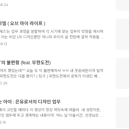
 일'이었으니, 요즘 AI들로 만들어 내는 그림이나 영상을 보면 참
08.24
이야. 그림을 배우지 않고도 자신이 원하는 이미지를 만들어 낼 수
매혹적이야.그런데... 그래, 아이디어. 사실이 아니거나 일부에게만
.오래된 아티스트이자 디자이너 입장에서 보면, 말꼬리를 잡지 않을
델 ( 오브 마이 라이프 )
우지 않고도 원하는 이미지를 만들어 낸다"는 이 환상적인 문장은 일견
처음부터 끝까지 맞는 부분이 없거든. ^^AI는 그림을 배우..
세스'는 업무 과정을 분할하여 각 시기에 맞는 업무의 방향을 제시하
 이는 비단 UX 디자인뿐만 아니라 우리의 삶 전반에 걸쳐 적용될 만
iscover일단 일을 맡으면 천천히 탐색의 범위를 넓히며 고민하지.
8.13
까, 이 일에서 핵심인 부분은 어디이고, 영향을 받는 곳은 어디일까.
야 하는 일은 무엇일까. 놓친 곳은 없는가. 도대체 이건 왜 존재해
ine그리고 이 논의를 더 펼쳐서 주름진 곳 없이 펼친 후에는 펼친 논
의 불편함 (feat. 무한도전)
것인지를 살펴 봐. 이런 방향으로 이 일을 몰고 가볼까? 이 의미의
고정해야 오해가 없겠군. 이런 특성이 생길 수 있지만 일단은..
야지 했었는데^^ 오늘 또 막 불편해져서 ㅠㅠ 내 웃음버튼이자 발작
무한도전은 다들 봤지? ( 링크 ) 무한도전에서 광희가 이성민 배우에
이야. 우리는 때때로 - 자기 관성으로 일을 하곤 해. 내 깜냥과 경
0.26
건 어쩌면 당연한 일이지. 하지만, 그 방식의 유일한 이유가 '남들도
람을 보면, 지위고하를 막론하고 그 인물에 대한 기대를 절반쯤 버리
 매우 부드럽고 분명하게, 고개를 흔들지 말라는 이유를 설명해 줬어.
 아이 : 은유로서의 디자인 업무
 불필요한 + 의미없는 행동들이 '가짜 연기'임을 스스로 드러내기 때
한 황광희의 대답 "연기...고개 해요~."이건 참 자연스러운..
서 고민할 때마다 이 영상이 항상 머릿속에 떠올라. 내 성장이든,
항상 염두에 두고 경계하는 내용이야. 어느 날 미술시간, 선생님은 자
라고 하지. 다른 아이들은 각자 귀여운 그림을 그리기 시작하는데,
2.16
, 종이를 시커멓게 가득 칠하고만 있어. 선생님은 이걸 보고 심각