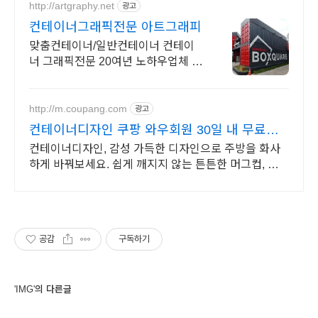
http://artgraphy.net
광고
컨테이너그래픽전문 아트그래피
맞춤컨테이너/일반컨테이너 컨테이
너 그래픽전문 20여년 노하우업체 직
접시공
http://m.coupang.com
광고
컨테이너디자인 쿠팡 와우회원 30일 내 무료반
품
컨테이너디자인, 감성 가득한 디자인으로 주방을 화사
하게 바꿔보세요. 쉽게 깨지지 않는 튼튼한 머그컵, 아이
있는 집도 걱정 마세요.
공감
구독하기
'IMG'의 다른글