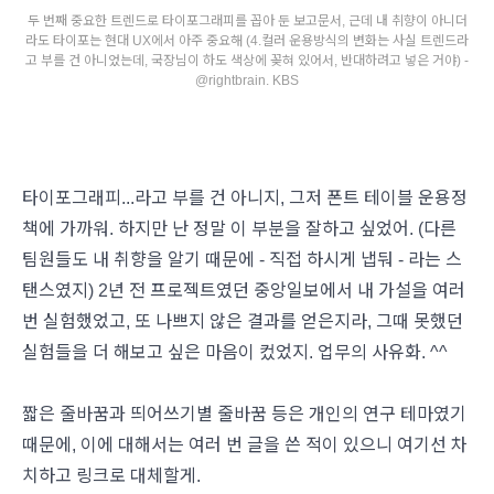
두 번째 중요한 트렌드로 타이포그래피를 꼽아 둔 보고문서, 근데 내 취향이 아니더
라도 타이포는 현대 UX에서 아주 중요해 (4.컬러 운용방식의 변화는 사실 트렌드라
고 부를 건 아니었는데, 국장님이 하도 색상에 꽂혀 있어서, 반대하려고 넣은 거야) -
@rightbrain. KBS
타이포그래피...라고 부를 건 아니지, 그저 폰트 테이블 운용정
책에 가까워. 하지만 난 정말 이 부분을 잘하고 싶었어. (다른
팀원들도 내 취향을 알기 때문에 - 직접 하시게 냅둬 - 라는 스
탠스였지) 2년 전 프로젝트였던 중앙일보에서 내 가설을 여러
번 실험했었고, 또 나쁘지 않은 결과를 얻은지라, 그때 못했던
실험들을 더 해보고 싶은 마음이 컸었지. 업무의 사유화. ^^
짧은 줄바꿈과 띄어쓰기별 줄바꿈 등은 개인의 연구 테마였기
때문에, 이에 대해서는 여러 번 글을 쓴 적이 있으니 여기선 차
치하고 링크로 대체할게.