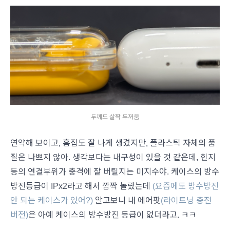
두께도 살짝 두꺼움
연약해 보이고, 흠집도 잘 나게 생겼지만, 플라스틱 자체의 품
질은 나쁘지 않아. 생각보다는 내구성이 있을 것 같은데, 힌지
등의 연결부위가 충격에 잘 버틸지는 미지수야. 케이스의 방수
방진등급이 IPx2라고 해서 깜짝 놀랐는데
(요즘에도 방수방진
안 되는 케이스가 있어?)
알고보니 내 에어팟
(라이트닝 충전
버전)
은 아예 케이스의 방수방진 등급이 없더라고. ㅋㅋ