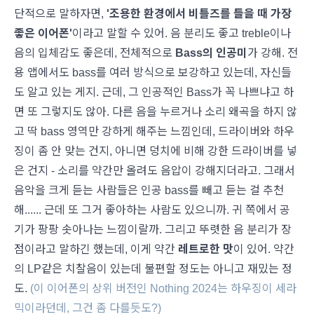
단적으로 말하자면,
'조용한 환경에서 비틀즈를 들을 때 가장
좋은 이어폰'
이라고 말할 수 있어. 음 분리도 좋고 treble이나
음의 입체감도 좋은데, 전체적으로
Bass의 인공미
가 강해. 전
용 앱에서도 bass를 여러 방식으로 보강하고 있는데, 자신들
도 알고 있는 게지. 근데, 그 인공적인 Bass가 꼭 나쁘냐고 하
면 또 그렇지도 않아. 다른 음을 누르거나 소리 왜곡을 하지 않
고 딱 bass 영역만 강하게 해주는 느낌인데, 드라이버와 하우
징이 좀 안 맞는 건지, 아니면 덩치에 비해 강한 드라이버를 넣
은 건지 - 소리를 약간만 올려도 음압이 강해지더라고. 그래서
음악을 크게 듣는 사람들은 인공 bass를 빼고 듣는 걸 추천
해...... 근데 또 그거 좋아하는 사람도 있으니까. 귀 쪽에서 공
기가 팡팡 솟아나는 느낌이랄까. 그리고 뚜렷한 음 분리가 장
점이라고 말하긴 했는데, 이게 약간
레트로한 맛
이 있어. 약간
의 LP같은 치찰음이 있는데 불편할 정도는 아니고 재밌는 정
도.
(이 이어폰의 상위 버전인 Nothing 2024는 하우징이 세라
믹이라던데, 그건 좀 다를듯도?)