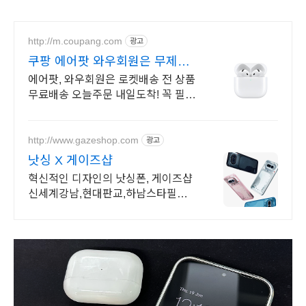
http://m.coupang.com
광고
쿠팡 에어팟 와우회원은 무제한
무료 배송
에어팟, 와우회원은 로켓배송 전 상품
무료배송 오늘주문 내일도착! 꼭 필요
한 제품은 쿠팡에서 더 저렴하게, 로
켓배송으로 더 빠르게!
http://www.gazeshop.com
광고
낫싱 X 게이즈샵
혁신적인 디자인의 낫싱폰, 게이즈샵
신세계강남,현대판교,하남스타필드
에서 만나보세요