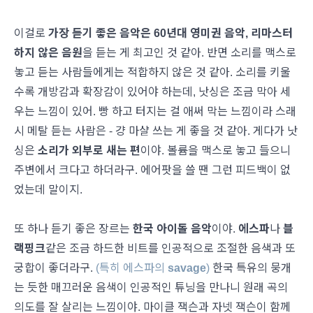
이걸로
가장 듣기 좋은 음악은 60년대 영미권 음악, 리마스터
하지 않은 음원
을 듣는 게 최고인 것 같아. 반면 소리를 맥스로
놓고 듣는 사람들에게는 적합하지 않은 것 같아. 소리를 키울
수록 개방감과 확장감이 있어야 하는데, 낫싱은 조금 막아 세
우는 느낌이 있어. 빵 하고 터지는 걸 애써 막는 느낌이라 스래
시 메탈 듣는 사람은 - 걍 마샬 쓰는 게 좋을 것 같아. 게다가 낫
싱은
소리가 외부로 새는 편
이야. 볼륨을 맥스로 놓고 들으니
주변에서 크다고 하더라구. 에어팟을 쓸 땐 그런 피드백이 없
었는데 말이지.
또 하나 듣기 좋은 장르는
한국 아이돌 음악
이야.
에스파
나
블
랙핑크
같은 조금 하드한 비트를 인공적으로 조절한 음색과 또
궁합이 좋더라구.
(특히 에스파의
savage
)
한국 특유의 뭉개
는 듯한 매끄러운 음색이 인공적인 튜닝을 만나니 원래 곡의
의도를 잘 살리는 느낌이야. 마이클 잭슨과 자넷 잭슨이 함께