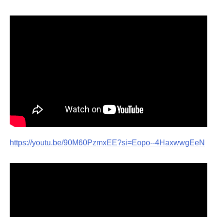
https://youtu.be/90M60PzmxEE?si=Eopo--4HaxwwgEeN