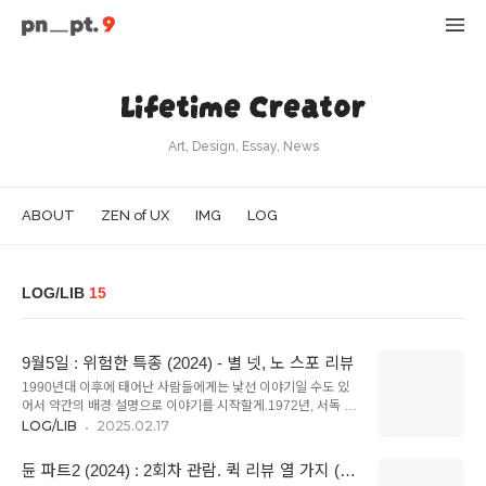
Lifetime Creator
Art, Design, Essay, News
ABOUT
ZEN of UX
IMG
LOG
LOG/LIB
15
9월5일 : 위험한 특종 (2024) - 별 넷, 노 스포 리뷰
1990년대 이후에 태어난 사람들에게는 낯선 이야기일 수도 있
어서 약간의 배경 설명으로 이야기를 시작할게.1972년, 서독 뮌
헨에서 올림픽이 열려. 나치 치하에서 열렸던 1936년 베를린 올
LOG/LIB
2025.02.17
림픽 이후 36년 만에 독일에서 열리는 국제 행사인데, 엄밀히 말
하면 뮌헨 올림픽의 주체는 "냉전 시대의 미국의 힘을 업은" 서독
듄 파트2 (2024) : 2회차 관람. 퀵 리뷰 열 가지 (노
이었어. 2차 세계대전에서 독일이 패망(1945)한 이후로 세계는