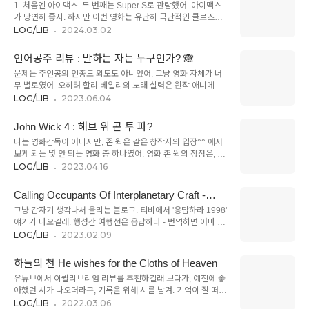
스포)
1. 처음엔 아이맥스. 두 번째는 Super S로 관람했어. 아이맥스
미국-소련의 양극 구도로 정리되고 있었고, 두 세력이 맞부딪히
가 당연히 좋지. 하지만 이번 영화는 유난히 극단적인 클로즈업
는 독일(의 서독)은 미국에게는 매우 좋은 선전도구가 될 수 있었
이 많고 화면 명암의 급작스런 전환(=눈뽕)도 잦아서, 민감한 사
LOG/LIB
2024.03.02
기 때문에, 뮌헨 올림픽은 서독의 나치 지우기와 미국의 파워 과
람들에게는 아이맥스가 좀 부담스러울 것 같아. 반면에, 이 특성
시가 두 축인 이벤트였어.미국으로서는 베트남 전쟁(1964 미국
이 Super S에서는 장점이었어. 화면의 다이내믹한 전환이나 디
개입)에서의 엄청난 삽질과 여론의 뭇매 때문에 외부로 시선을
인어공주 리뷰 : 말하는 자는 누구인가? 🙈
테일들을 보는 데에는 Super S가 훨씬 더 좋았거든. 특히
돌릴 곳이 필요..
문제는 주인공의 인종도 외모도 아니었어. 그냥 영화 자체가 너
Super S는 디지털이라 마스킹이 필요 없다는 것도 큰 장점이더
무 별로였어. 오히려 할리 베일리의 노래 실력은 원작 애니메이
라구. 조금 더 자극적인 영화 경험을 하려면 아이맥스를, 유난히
션의 가수보다 낫게 느껴졌고, 외모의 문제는 — 보다 보니 적응
LOG/LIB
2023.06.04
섬세한 듄의 디테일을 보려면 Super S를 추천. 그런데 워낙 때
이 됐어. 확실히 스틸로 보는 것보다는 훨씬 나았을뿐더러, 어느
깔이 잘 뽑혀서, 일반 극장에서 봐도 괜찮을 것 같아. 2. 1편보다
장면에서는 귀엽게 느껴지기도 했어. 할리 베일리는 이미 가수로
빠른 전개. 비슷하지만 다른 속성의 영화. 책을 기준으로 영화를
John Wick 4 : 해브 위 곤 투 파?
서의 커리어를 제법 쌓은 아이잖아? 나름의 매력이 없었다면 그
..
나는 영화감독이 아니지만, 존 윅은 같은 창작자의 입장^^ 에서
럴 수 없었겠지. (미의 기준에 대해서는... 말하면 엄청 길어질 것
보게 되는 몇 안 되는 영화 중 하나였어. 영화 존 윅의 장점은, 액
같아서 생략) 영화를 보고 나서 내게 떠오른 첫 문장은 '영화를
션 영화의 장르성을 씨게 따르면서도 자신의 개성을 넣는 균형감
LOG/LIB
2023.04.16
정말 성의 없이 만들었다'는 생각이었고, 이게 의도적인 일일까
각에 있다고 생각해 왔기 때문에, 내 관심은 앞의 세 편에서 엄청
봐 두려웠어. 롭 마셜, 꽤 괜찮은 감독이잖아? 애니, 시카고, 캐리
나게 불려 온 '장르적 과잉이 감독을 어떻게 잡아먹을까'에 있었
비안의 해적 4, 메리포핀스 리메이크 등 커리어도 훌륭하잖아.
Calling Occupants Of Interplanetary Craft -
어. 본 Bourne 시리즈의 경우는 시리즈가 진행되면서도 계속 내
해양 영화도 찍어..
Klaatu
그냥 갑자기 생각나서 올리는 블로그. 티비에서 '응답하라 1998'
적인 규칙을 지키며 본질적인 깊이에 몰입하도록 한 반면, 존 윅
얘기가 나오길래. 행성간 여행선은 응답하라 - 번역하면 아마 이
시리즈는 계속 (꽤 탐욕적으로) 확장하며 계속 스스로를 위태로
렇게 될 거야. 지구에 사는 누군가가 우주로 신호를 보내고, 또
LOG/LIB
2023.02.09
운 위치로 몰고 간다는 인상이 있었기 때문이야. 매트릭스 시리
우주의 누군가가 이에 응답하는 간단한 내용. Klaatu의 노래보
즈처럼 고전과 철학 구절들에 기댄 가오잡기... 라던지, 장르 영
다는 Carpenters의 노래로 더 알려져 있지만, Carpenters 버
화 역사 전체를 훑을 정도로 많은 오마주와 패러디, 갱스터 문화
하늘의 천 He wishes for the Cloths of Heaven
전의 노래는 원래의 의도를 잘 살리지 못하는 것 같아. 당연히 원
와 각 대륙 ..
유튜브에서 이퀼리브리엄 리뷰를 추천하길래 보다가, 예전에 좋
곡을 추천. 약간 '은하계를 여행하는 히치하이커를 위한 안내
아했던 시가 나오더라구, 기록을 위해 시를 남겨. 기억이 잘 떠오
서'같은 느낌도 나면서, 약간은 스팀펑크의 정서이기도 하고, (많
르지 않으면 답답하잖아. 윌리엄 버틀러 예이츠의 '하늘의 천'이
LOG/LIB
2022.03.06
은 사람들이 오해했듯이) 비틀즈같은 클래식한 결이기도 해. 항