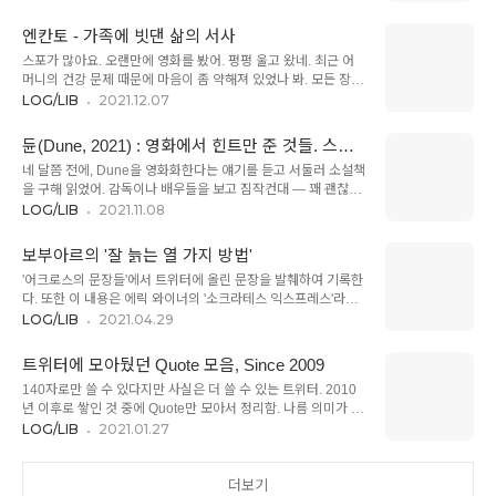
란 시인데, 개인적으론 영화에서 더 짧게 줄인 버전이 정식 한글
상 마이너한 정서이지만 절대로 소멸되지 않는 ... 그런 무언가의
번역본보다 좋더라구. 영어를 잘 몰라서 그런 걸지도 모르지만.
정서. 1976년 노래이니 50년이 다 되어가지만, 여전히 독특..
엔칸토 - 가족에 빗댄 삶의 서사
He wishes for the Cloths of Heaven 하늘의 천 Had I the
스포가 많아요. 오랜만에 영화를 봤어. 펑펑 울고 왔네. 최근 어
heaven's embroidered cloths Enwrought with golden and
머니의 건강 문제 때문에 마음이 좀 약해져 있었나 봐. 모든 장면
silver light 내게 금빛과 은빛으로 짠 하늘의 천이 있다면 The
에 몰입해서 본 것 같아. 모처럼의 휴식이라, 평소처럼 분석적으
LOG/LIB
2021.12.07
blue and the dim and the dark cloths Of night and light
로 영화를 보려 하지 않고 아이들과 편하게 즐길 생각으로 갔는
and the half-light, ..
데… 습관이라는 게 무서운 것 같아. '마드리갈'이라는 단어를 듣
듄(Dune, 2021) : 영화에서 힌트만 준 것들. 스포
자마자 '엇! 이거 뭐지?'라는 생각이 들면서, 감정과는 관계없이
포함
네 달쯤 전에, Dune을 영화화한다는 얘기를 듣고 서둘러 소설책
이런저런 생각이 머릿속을 어지럽혔어. 이거, 여느 디즈니 영화
을 구해 읽었어. 감독이나 배우들을 보고 짐작컨대 — 꽤 괜찮은
랑은 다르겠구나. 뭔가 복잡한 알레고리가 있겠구나 싶었거든.
영화가 될 것 같았거든. 소설을 읽은 후에 본 영화가 실망스러울
LOG/LIB
2021.11.08
눈물이 그렁그렁 하면서도 머릿속에서는 여러 '참조'들을 소환하
땐 영화를 안 본 셈 치면 되는데, 소설을 읽지 않고 본 영화가 만
는… 참 복잡한 영화관람이었어. 우선, 가족의 성姓인 "마드리갈
족스러우면 꽤 난감해져. 아무래도 영화화하면서 압축된 설정과
Madrigal" — 이거 음악 용어잖아. 대충 중세의 돌림노래 형식
보부아르의 '잘 늙는 열 가지 방법'
디테일들을 소설 속에서 재구성하는 게 어렵기도 하고, 영화의
의 성악곡이라고 ..
'어크로스의 문장들'에서 트위터에 올린 문장을 발췌하여 기록한
시각적 설정들에 얽매이게 되어서 소설을 제대로 이해하기 어려
다. 또한 이 내용은 에릭 와이너의 '소크라테스 익스프레스'라는
워지니까. 그래서 개인적으론 '왕좌의 게임'과 '반지의 제왕'을 영
책에서 발췌한 내용이라고 한다. 내용이 좋아서 기록을 남기지
LOG/LIB
2021.04.29
상으로 먼저 접한 게 참 후회스러웠어. 듄의 경우, 영화보다 소설
만, 아래 내용이 시몬느 보부아르가 직접 한(쓴) 말인지는 의심이
을 먼저 본 건 옳은 선택이었어. 덕분에 드니 빌뇌브 감독의 역량
든다. 아마도 적절한 인용으로 자신(저자)의 생각을 말한 거겠지.
을 분명히 알게 된 것 같아. 그의 영화를 많이 보진 못했는데, 이
트위터에 모아뒀던 Quote 모음, Since 2009
1. 과거를 받아들일 것 나는 이러한 회상을 '위대한 정리'라고 부
야기를 통합..
140자로만 쓸 수 있다지만 사실은 더 쓸 수 있는 트위터. 2010
른다. 이들은 과거의 희미한 윤곽과 어렸을 때는 파악하지 못했
년 이후로 쌓인 것 중에 Quote만 모아서 정리함. 나름 의미가 있
던 인생의 흐름을 분간하고, 자신의 삶을 온전히 조망한다. 또한
겠지. 나를 위로했던, 내게 깨달음을 주었던. 내가 사랑했던 글
LOG/LIB
2021.01.27
상서로운 우연을 알아채기 시작한다. 보부아르는 이를 "여러 선
들. 누구에게든 본질적이고 필요한 것은 자신의 구원을 위해 신
이 한곳에서 만나는 지점"이라고 말한다. 2. 친구를 사귈 것 젊은
이 무엇을 하고 있는지 혹은 했는지를 아는 것이 아니라, 이러한
이들에게 친구는 중요하다. 나이 들면 친구는 더욱더 중요해진
구원에 합당한 자가 되기 위해 스스로 해야 할 바를 아는 것이다.
더보기
다. 공통의 관심사..